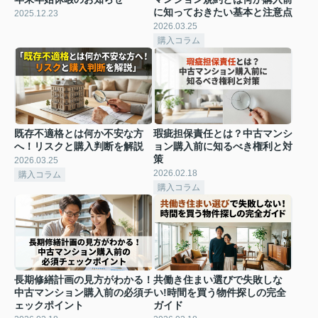
に知っておきたい基本と注意点
2025.12.23
2026.03.25
購入コラム
既存不適格とは何か不安な方
瑕疵担保責任とは？中古マンシ
へ！リスクと購入判断を解説
ョン購入前に知るべき権利と対
策
2026.03.25
2026.02.18
購入コラム
購入コラム
長期修繕計画の見方がわかる！
共働き住まい選びで失敗しな
中古マンション購入前の必須チ
い!時間を買う物件探しの完全
ェックポイント
ガイド