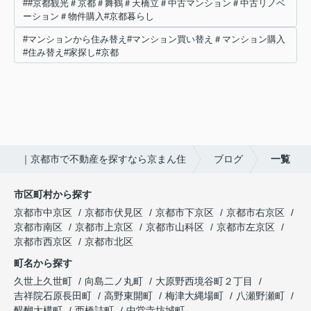
##京都観光＃京都＃舞鶴＃天橋立＃中古マンション＃中古リノベ
ーション＃物件購入#京都暮らし
#マンションから住み替え#マンション買い替え＃マンション購入
#住み替え#家探し#京都
｜京都市で不動産を探すなら京まん住
ブログ
一覧
市区町村から探す
京都市中京区
京都市伏見区
京都市下京区
京都市右京区
京都市南区
京都市上京区
京都市山科区
京都市左京区
京都市西京区
京都市北区
町名から探す
久世上久世町
向島二ノ丸町
大原野西境谷町２丁目
吉祥院石原長田町
高野東開町
梅津大縄場町
八瀬野瀬町
醍醐大構町
西橋詰町
中堂寺坊城町