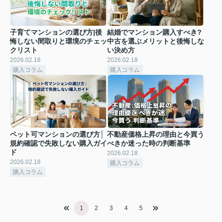
子育てマンションの選び方|後
結婚でマンション購入すべき?
悔しない間取りと環境のチェッ
中古を選ぶメリットと後悔しな
クリスト
い決め方
2026.02.18
2026.02.18
購入コラム
購入コラム
ペット可マンションの選び方│
不動産価格上昇の理由と今買う
規約確認で失敗しない購入ガイ
べきか迷った時の判断基準
ド
2026.02.18
2026.02.18
購入コラム
購入コラム
1
2
3
4
5