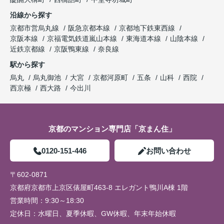
沿線から探す
京都市営烏丸線
阪急京都本線
京都地下鉄東西線
京阪本線
京福電気鉄道嵐山本線
東海道本線
山陰本線
近鉄京都線
京阪鴨東線
奈良線
駅から探す
烏丸
烏丸御池
大宮
京都河原町
五条
山科
西院
西京極
西大路
今出川
京都のマンション専門店「京まん住」
0120-151-446
お問い合わせ
〒602-0871
京都府京都市上京区俵屋町463-8 エレガント鴨川A棟 1階
営業時間：
9:30～18:30
定休日：
水曜日、夏季休暇、GW休暇、年末年始休暇