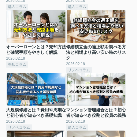
2026.02.18
2026.02.18
購入コラム
購入コラム
オーバーローンとは？売却方法
修繕積立金の適正額を調べる方
と確認手順をやさしく解説
法と相場より高い安い時のリス
ク
2026.02.18
2026.02.18
売却コラム
リノベコラム
大規模修繕とは？費用や周期な
マンション管理組合とは？初心
ど初心者が知るべき基礎知識
者が知るべき役割と役員の義務
2026.02.18
2026.02.18
リノベコラム
購入コラム