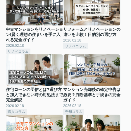
中古マンションをリノベーショ
リフォームとリノベーションの
ン!賢く理想の住まいを手に入
違いを比較！目的別の選び方
れる完全ガイド
2026.02.18
2026.02.18
リノベコラム
リノベコラム
住宅ローンの団信とは?選び方
マンション売却後の確定申告は
と加入できない時の対処法まで
必要？判断基準と手続きの完全
完全解説
ガイド
2026.02.18
2026.02.18
購入コラム
売却コラム