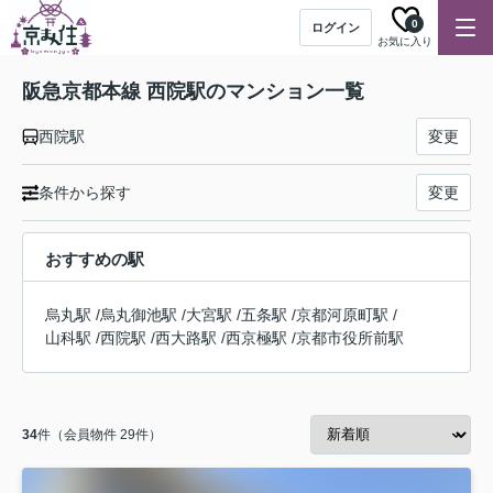
0
ログイン
お気に入り
阪急京都本線 西院駅のマンション一覧
西院駅
変更
条件から探す
変更
おすすめの駅
烏丸駅
/
烏丸御池駅
/
大宮駅
/
五条駅
/
京都河原町駅
/
山科駅
/
西院駅
/
西大路駅
/
西京極駅
/
京都市役所前駅
34
件（会員物件 29件）