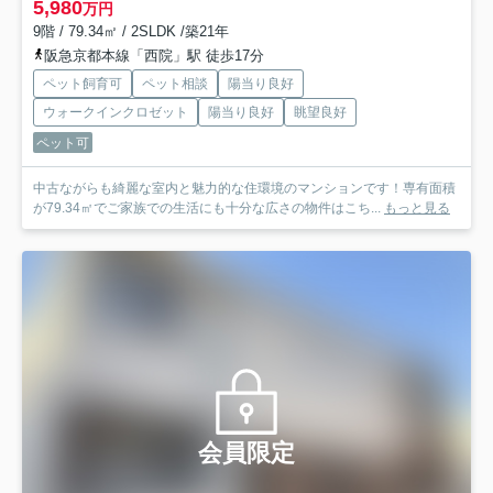
5,980
万円
9階 / 79.34㎡ / 2SLDK /築21年
阪急京都本線「西院」駅 徒歩17分
ペット飼育可
ペット相談
陽当り良好
ウォークインクロゼット
陽当り良好
眺望良好
ペット可
中古ながらも綺麗な室内と魅力的な住環境のマンションです！専有面積
が79.34㎡でご家族での生活にも十分な広さの物件はこち...
もっと見る
会員限定