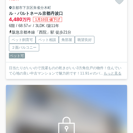
京都市下京区朱雀分木町
ル・パルトネール京都丹波口
4,480
万円
1月10日 値下げ
6階 / 68.57㎡ / 3LDK /築11年
阪急京都本線「西院」駅 徒歩21分
ペット飼育可
ペット相談
角部屋
眺望良好
２面バルコニー
ペット可
日当たりがいいので洗濯ものの乾きがいい3方角住戸の物件！住んでい
て心地の良い中古マンションで魅力的です！11.91㎡のバ...
もっと見る