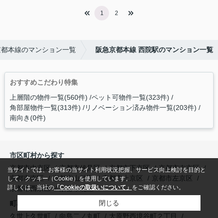
1
2
京都本線のマンション一覧
阪急京都本線 西院駅のマンション一覧
おすすめこだわり特集
上層階の物件一覧(560件)
ペット可物件一覧(323件)
角部屋物件一覧(313件)
リノベーション済み物件一覧(203件)
南向き(0件)
市区町村から探す
京都市中京区
京都市伏見区
京都市下京区
京都市右京区
当サイトでは、お客様の当サイト利用状況把握、サービス向上検討を目的と
京都市南区
京都市山科区
京都市上京区
京都市左京区
して、クッキー（Cookie）を使用しています。
詳しくは、当社の
「Cookieの取扱いについて」
をご確認ください。
京都市西京区
京都市北区
閉じる
町名から探す
久世上久世町
向島二ノ丸町
大原野西境谷町２丁目