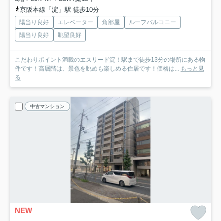
京阪本線「淀」駅 徒歩10分
陽当り良好
エレベーター
角部屋
ルーフバルコニー
陽当り良好
眺望良好
こだわりポイント満載のエスリード淀！駅まで徒歩13分の場所にある物
件です！高層階は、景色を眺めも楽しめる住居です！価格は...
もっと見
る
中古マンション
NEW