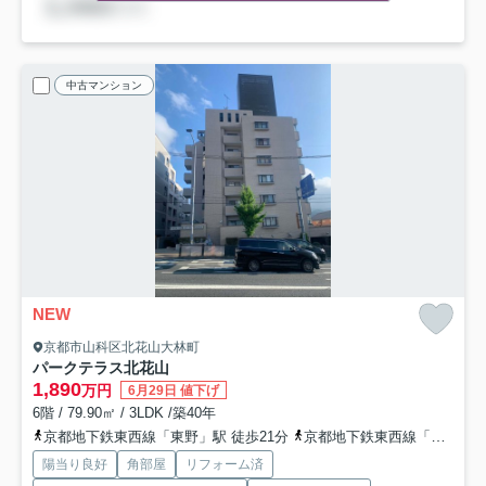
中古マンション
NEW
京都市山科区北花山大林町
パークテラス北花山
1,890
万円
6月29日 値下げ
6階 / 79.90㎡ / 3LDK /築40年
京都地下鉄東西線「東野」駅 徒歩21分
京都地下鉄東西線「椥辻」駅 徒歩27分
陽当り良好
角部屋
リフォーム済