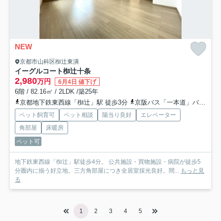
NEW
京都市山科区椥辻東潰
イーグルコート椥辻十条
2,980
万円
6月4日 値下げ
6階 / 82.16㎡ / 2LDK /築25年
京都地下鉄東西線「椥辻」駅 徒歩3分
京阪バス「一本道」バス停下車 徒歩3分
ペット飼育可
ペット相談
陽当り良好
エレベーター
角部屋
床暖房
ペット可
地下鉄東西線「椥辻」駅徒歩4分。 公共施設・買物施設・病院が徒歩5
分圏内に揃う好立地。三方角部屋につき全居室採光良好。間...
もっと見
る
1
2
3
4
5