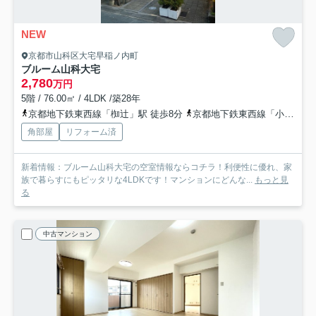
NEW
京都市山科区大宅早稲ノ内町
ブルーム山科大宅
2,780
万円
5階 / 76.00㎡ / 4LDK /築28年
京都地下鉄東西線「椥辻」駅 徒歩8分
京都地下鉄東西線「小野」駅 徒歩13分
角部屋
リフォーム済
新着情報：ブルーム山科大宅の空室情報ならコチラ！利便性に優れ、家
族で暮らすにもピッタリな4LDKです！マンションにどんな...
もっと見
る
中古マンション