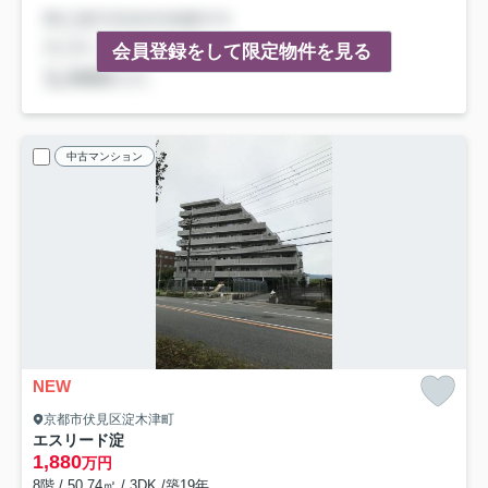
会員登録をして限定物件を見る
中古マンション
NEW
京都市伏見区淀木津町
エスリード淀
1,880
万円
8階 / 50.74㎡ / 3DK /築19年