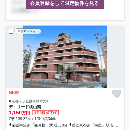
会員登録をして限定物件を見る
中古マンション
NEW
京都市伏見区向島本丸町
デ・リード桃山南
1,150
万円
4月9日 値下げ
7階 / 39.32㎡ / 1DK /築34年
京阪宇治線「観月橋」駅 徒歩8分
近鉄京都線「向島」駅 徒歩17分