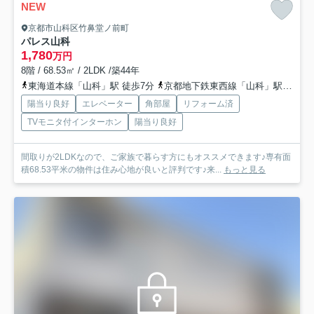
NEW
京都市山科区竹鼻堂ノ前町
パレス山科
1,780
万円
8階 / 68.53㎡ / 2LDK /築44年
東海道本線「山科」駅 徒歩7分
京都地下鉄東西線「山科」駅 徒歩5分
陽当り良好
エレベーター
角部屋
リフォーム済
TVモニタ付インターホン
陽当り良好
間取りが2LDKなので、ご家族で暮らす方にもオススメできます♪専有面
積68.53平米の物件は住み心地が良いと評判です♪来...
もっと見る