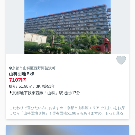
京都市山科区西野阿芸沢町
山科団地Ｂ棟
710
万円
8階 / 51.98㎡ / 3K /築53年
京都地下鉄東西線「山科」駅 徒歩17分
こだわりで選びたい方におすすめ！京都市山科区エリアで住まいをお探
しなら「山科団地Ｂ棟」！専有面積51.98㎡もありますの...
もっと見る