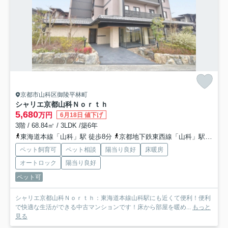
京都市山科区御陵平林町
シャリエ京都山科Ｎｏｒｔｈ
5,680
万円
6月18日 値下げ
3階 / 68.84㎡ / 3LDK /築6年
東海道本線「山科」駅 徒歩8分
京都地下鉄東西線「山科」駅 徒歩9分
ペット飼育可
ペット相談
陽当り良好
床暖房
オートロック
陽当り良好
ペット可
シャリエ京都山科Ｎｏｒｔｈ：東海道本線山科駅にも近くて便利！便利
で快適な生活ができる中古マンションです！床から部屋を暖め...
もっと
見る