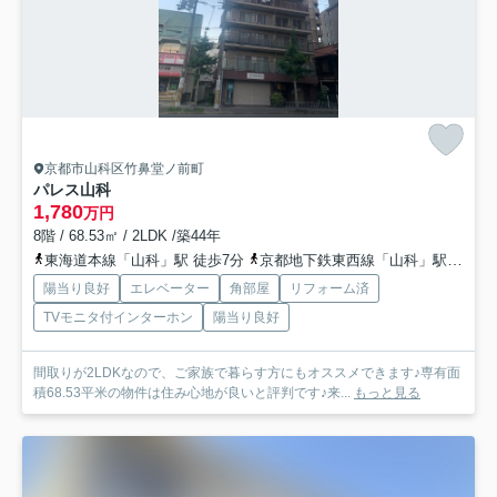
京都市山科区竹鼻堂ノ前町
パレス山科
1,780
万円
8階 / 68.53㎡ / 2LDK /築44年
東海道本線「山科」駅 徒歩7分
京都地下鉄東西線「山科」駅 徒歩5分
陽当り良好
エレベーター
角部屋
リフォーム済
TVモニタ付インターホン
陽当り良好
間取りが2LDKなので、ご家族で暮らす方にもオススメできます♪専有面
積68.53平米の物件は住み心地が良いと評判です♪来...
もっと見る