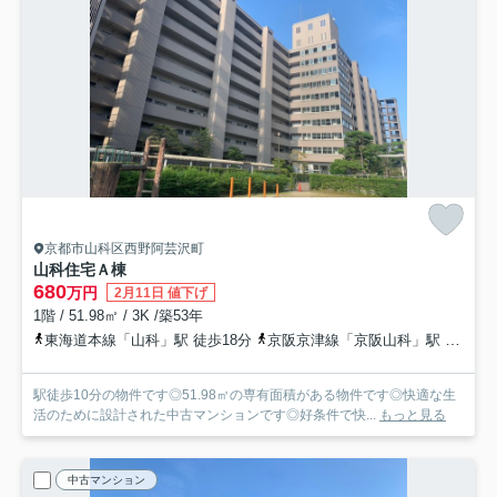
京都市山科区西野阿芸沢町
山科住宅Ａ棟
680
万円
2月11日 値下げ
1階 / 51.98㎡ / 3K /築53年
東海道本線「山科」駅 徒歩18分
京阪京津線「京阪山科」駅 徒歩17分
駅徒歩10分の物件です◎51.98㎡の専有面積がある物件です◎快適な生
活のために設計された中古マンションです◎好条件で快...
もっと見る
中古マンション