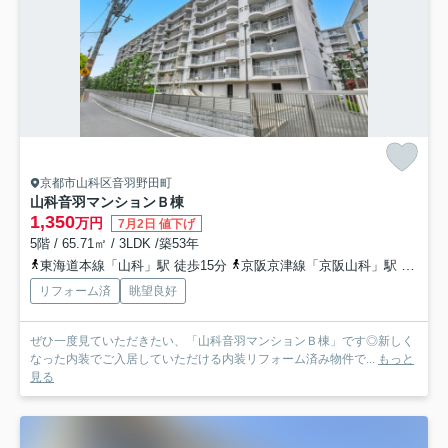
京都市山科区音羽野田町
山科音羽マンションＢ棟
1,350
万円
7月2日 値下げ
5階 / 65.71㎡ / 3LDK /築53年
東海道本線「山科」駅 徒歩15分
京阪京津線「京阪山科」駅 徒歩14分
リフォーム済
眺望良好
ぜひ一度見ていただきたい、「山科音羽マンションＢ棟」です◎新しく
なった内装でご入居していただける内装リフォーム済み物件で...
もっと
見る