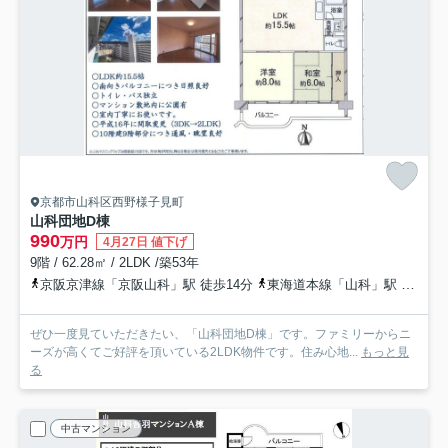
京都市山科区西野様子見町
山科団地D棟
990
万円
4月27日 値下げ
9階 / 62.28㎡ / 2LDK /築53年
京阪京津線「京阪山科」駅 徒歩14分
東海道本線「山科」駅 徒歩14分
ぜひ一度見ていただきたい、「山科団地D棟」です。ファミリーからニ
ーズが高くてご好評を頂いている2LDK物件です。住み心地...
もっと見
る
中古マンション