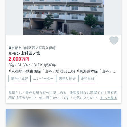
京都市山科区四ノ宮岩久保町
ルモン山科四ノ宮
2,090
万円
3階 / 61.60㎡ / 3LDK /築40年
京都地下鉄東西線「山科」駅 徒歩13分
東海道本線「山科」駅 徒歩14分
陽当り良好
エレベーター
陽当り良好
眺望良好
見晴らし・景色を思う存分に楽しめる、眺望良好なお部屋です！専有面
積61.6平米なので、使い勝手がいいです！お気に入りの中...
もっと見る