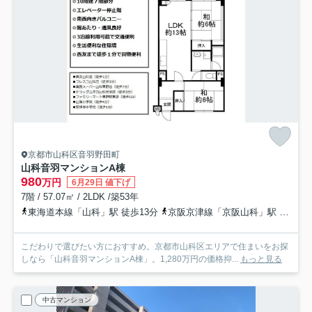
京都市山科区音羽野田町
山科音羽マンションA棟
980
万円
6月29日 値下げ
7階 / 57.07㎡ / 2LDK /築53年
東海道本線「山科」駅 徒歩13分
京阪京津線「京阪山科」駅 徒歩12分
こだわりで選びたい方におすすめ。京都市山科区エリアで住まいをお探
しなら「山科音羽マンションA棟」。1,280万円の価格抑...
もっと見る
中古マンション