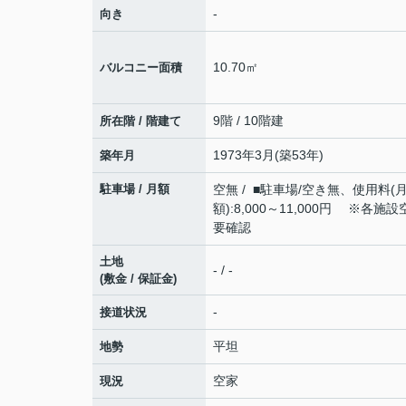
-
向き
10.70㎡
バルコニー面積
9階 / 10階建
所在階 / 階建て
1973年3月(築53年)
築年月
駐車場 / 月額
空無 / ■駐車場/空き無、使用料(
額):8,000～11,000円 ※各施
要確認
土地
- / -
(敷金 / 保証金)
-
接道状況
平坦
地勢
空家
現況