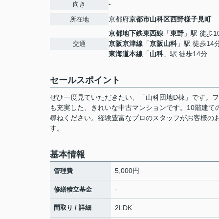
-
向き
京都府
京都市山科区
西野様子見町
所在地
京都地下鉄東西線
「
東野
」駅 徒歩1
京阪京津線
「
京阪山科
」駅 徒歩14
交通
東海道本線
「
山科
」駅 徒歩14分
セールスポイント
ぜひ一度見ていただきたい、「山科団地D棟」です。フ
も充実した、きれいな中古マンションです。10階建て
尋ねください。経験豊富なプロのスタッフがお客様の
す。
基本情報
5,000円
管理費
-
修繕積立基金
間取り / 詳細
2LDK