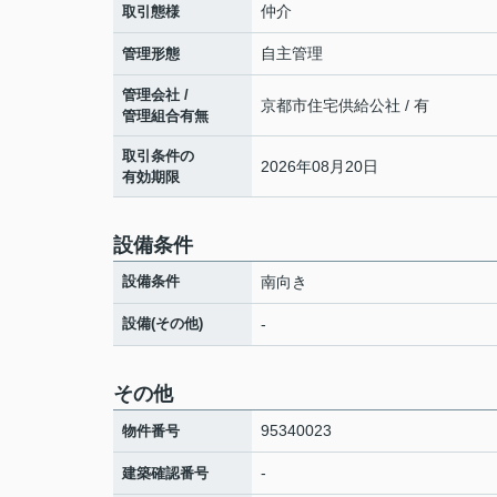
仲介
取引態様
自主管理
管理形態
管理会社 /
京都市住宅供給公社 / 有
管理組合有無
取引条件の
2026年08月20日
有効期限
設備条件
設備条件
南向き
設備(その他)
-
その他
95340023
物件番号
-
建築確認番号