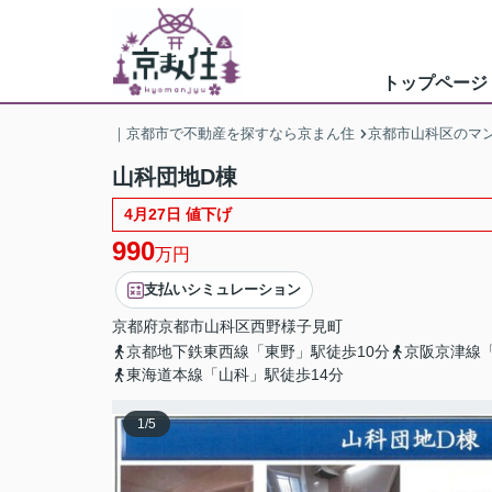
トップページ
｜京都市で不動産を探すなら京まん住
京都市山科区のマ
山科団地D棟
4月27日 値下げ
990
万円
支払いシミュレーション
京都府
京都市山科区
西野様子見町
京都地下鉄東西線「東野」駅徒歩10分
京阪京津線「
東海道本線「山科」駅徒歩14分
1
/
5