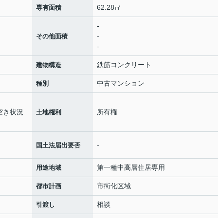
62.28㎡
専有面積
-
-
その他面積
-
鉄筋コンクリート
建物構造
中古マンション
種別
月
設空き状況
所有権
土地権利
-
国土法届出要否
第一種中高層住居専用
用途地域
市街化区域
都市計画
相談
引渡し