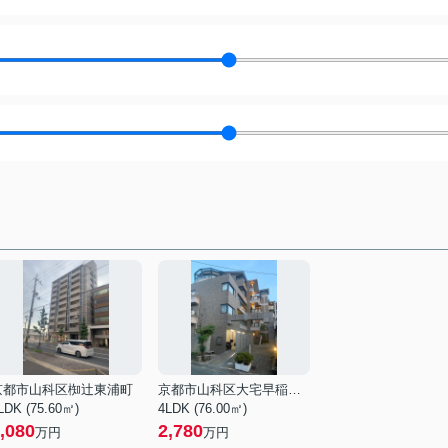
京都市山科区椥辻東浦町
京都市山科区大宅早稲ノ内町
LDK (75.60㎡)
4LDK (76.00㎡)
,080
2,780
万円
万円