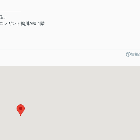
住」
 エレガント鴨川A棟 1階
情報