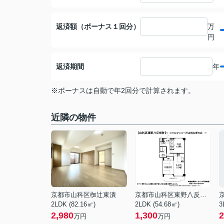
返済額（ボーナス１回分）
万
円
返済期間
年
※ボーナスは自動で年2回分で計算されます。
近隣の物件
京都市山科区椥辻東潰
京都市山科区東野八反畑町
2LDK (82.16㎡)
2LDK (54.68㎡)
3
2,980
1,300
2
万円
万円