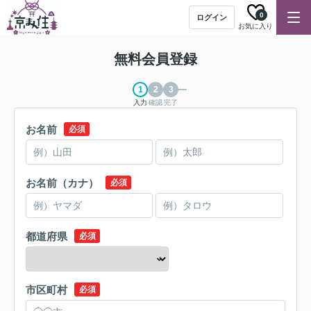
0
ログイン
お気に入り
無料会員登録
入力
確認
完了
お名前
必須
お名前（カナ）
必須
都道府県
必須
市区町村
必須