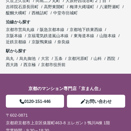
久世上久世町
向島二ノ丸町
大原野西境谷町２丁目
吉祥院石原長田町
高野東開町
梅津大縄場町
八瀬野瀬町
醍醐大構町
西橋詰町
中堂寺坊城町
沿線から探す
京都市営烏丸線
阪急京都本線
京都地下鉄東西線
京阪本線
京福電気鉄道嵐山本線
東海道本線
山陰本線
近鉄京都線
京阪鴨東線
奈良線
駅から探す
烏丸
烏丸御池
大宮
五条
京都河原町
山科
西院
西大路
西京極
京都市役所前
京都のマンション専門店「京まん住」
0120-151-446
お問い合わせ
〒602-0871
京都府京都市上京区俵屋町463-8 エレガント鴨川A棟 1階
営業時間：
9:30～18:30