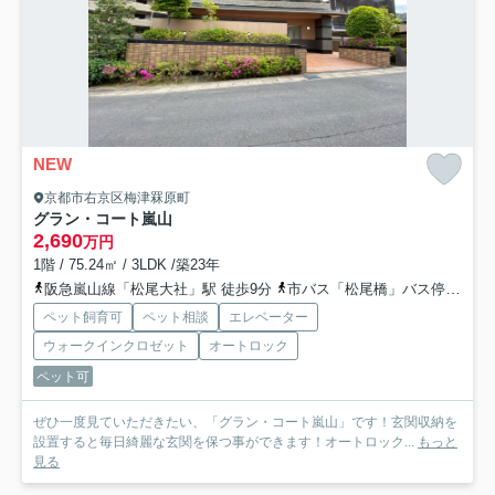
NEW
京都市右京区梅津罧原町
グラン・コート嵐山
2,690
万円
1階 / 75.24㎡ / 3LDK /築23年
阪急嵐山線「松尾大社」駅 徒歩9分
市バス「松尾橋」バス停下車 徒歩7分
ペット飼育可
ペット相談
エレベーター
ウォークインクロゼット
オートロック
ペット可
ぜひ一度見ていただきたい、「グラン・コート嵐山」です！玄関収納を
設置すると毎日綺麗な玄関を保つ事ができます！オートロック...
もっと
見る