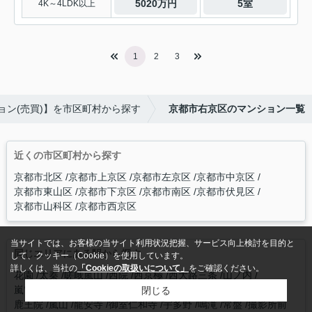
5020万円
5室
4K～4LDK以上
1
2
3
ョン(売買)】を市区町村から探す
京都市右京区のマンション一覧
近くの市区町村から探す
京都市北区
京都市上京区
京都市左京区
京都市中京区
京都市東山区
京都市下京区
京都市南区
京都市伏見区
京都市山科区
京都市西京区
当サイトでは、お客様の当サイト利用状況把握、サービス向上検討を目的と
同じエリアにある駅から探す
して、クッキー（Cookie）を使用しています。
詳しくは、当社の
「Cookieの取扱いについて」
をご確認ください。
花園
太秦
嵯峨嵐山
西院
西京極
西大路三条
山ノ内
嵐電天神川
蚕ノ社
太秦広隆寺
帷子ノ辻
有栖川
車折神社
閉じる
鹿王院
嵐山
龍安寺
御室仁和寺
宇多野
鳴滝
常盤
撮影所前