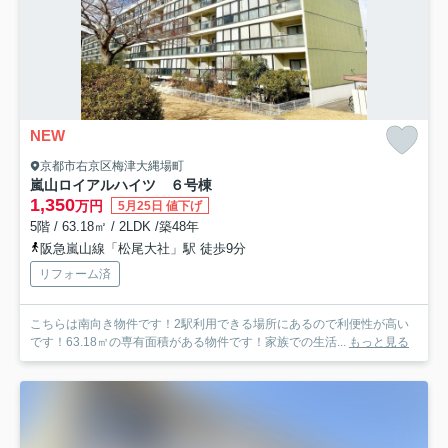
NEW
京都市右京区梅津大縄場町
嵐山ロイアルハイツ ６号棟
1,350
万円
5月25日 値下げ
5階 / 63.18㎡ / 2LDK /築48年
阪急嵐山線「松尾大社」駅 徒歩9分
リフォーム済
こちらは南向き物件です！2駅利用できる場所にあるので利便性が高い
です！63.18㎡の専有面積がある物件です！家族での生活...
もっと見る