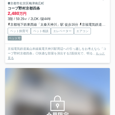
京都市右京区梅津南広町
コープ野村京都四条
2,480
万円
3階 / 59.29㎡ / 2LDK /築44年
京都地下鉄東西線「太秦天神川」駅 徒歩16分
京福電気鉄道嵐山本線「嵐電天神川」駅 徒歩14分
ペット飼育可
ペット相談
エレベーター
エアコン
ペット可
京福電気鉄道嵐山本線嵐電天神川駅周辺への引っ越しをお考えなら「コ
ープ野村京都四条」◎快適な部屋を演出する2面採光で、明る...
もっと
見る