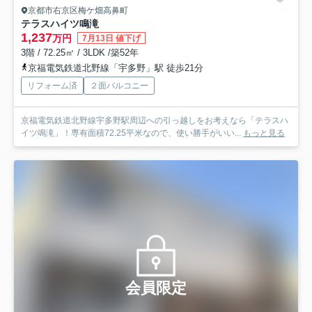
京都市右京区梅ケ畑高鼻町
テラスハイツ鳴滝
1,237
万円
7月13日 値下げ
3階 / 72.25㎡ / 3LDK /築52年
京福電気鉄道北野線「宇多野」駅 徒歩21分
リフォーム済
２面バルコニー
京福電気鉄道北野線宇多野駅周辺への引っ越しをお考えなら「テラスハ
イツ鳴滝」！専有面積72.25平米なので、使い勝手がいい...
もっと見る
会員限定