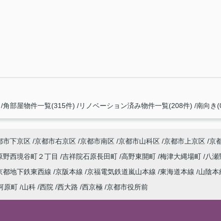
角部屋物件一覧(315件)
リノベーション済み物件一覧(208件)
南向き(
都市下京区
京都市右京区
京都市南区
京都市山科区
京都市上京区
京
原野西境谷町２丁目
吉祥院石原長田町
高野東開町
梅津大縄場町
八瀬
京都地下鉄東西線
京阪本線
京福電気鉄道嵐山本線
東海道本線
山陰本
河原町
山科
西院
西大路
西京極
京都市役所前