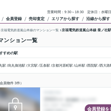
営業時間：9:30～18:30 定休日：
会員登録
売却査定
エリアから探す
沿線から探す
京福電気鉄道嵐山本線 蚕ノ社
京福電気鉄道嵐山本線のマンション一覧
マンション一覧
すすめの駅
丸駅
/
烏丸御池駅
/
大宮駅
/
五条駅
/
京都河原町駅
/
山科駅
/
西院駅
/
西大路
会員物件 3件）
会員登録を