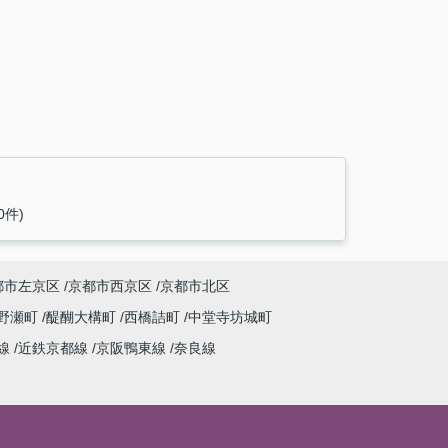
0件)
都市左京区
京都市西京区
京都市北区
野瀬町
醍醐大構町
西橋詰町
中堂寺坊城町
線
近鉄京都線
京阪鴨東線
奈良線