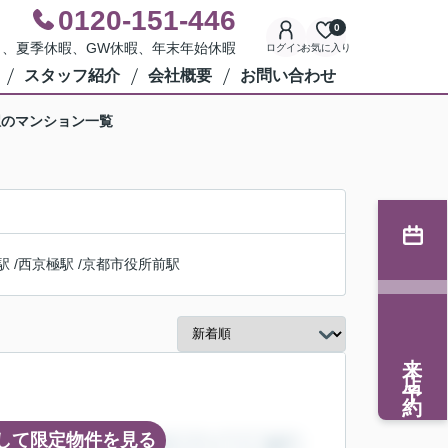
0120-151-446
0
水曜日、夏季休暇、GW休暇、年末年始休暇
ログイン
お気に入り
スタッフ紹介
会社概要
お問い合わせ
駅のマンション一覧
駅
/
西京極駅
/
京都市役所前駅
来店予約
して限定物件を見る