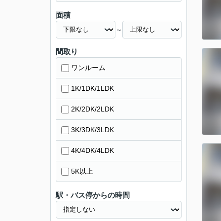
面積
～
間取り
ワンルーム
1K/1DK/1LDK
2K/2DK/2LDK
3K/3DK/3LDK
4K/4DK/4LDK
5K以上
駅・バス停からの時間