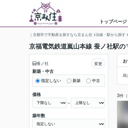
トップページ
｜京都市で不動産を探すなら京まん住
沿線・駅から探す
京福電気鉄道嵐山本線 蚕ノ社駅の
お
蚕ノ社
変更
新築・中古
烏
指定しない
新築
中古
価格
3
件（
～
築年数