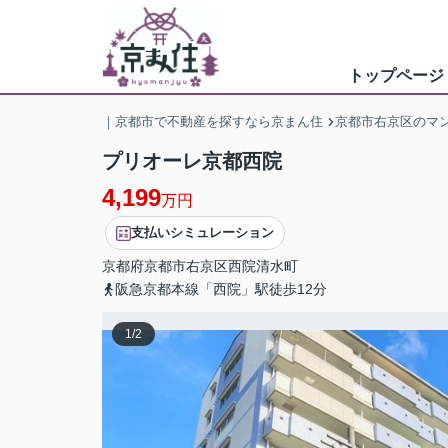
トップページ
｜京都市で不動産を探すなら京まん住
京都市右京区のマ
プリオーレ京都西院
4,199
万円
支払いシミュレーション
京都府
京都市右京区
西院清水町
阪急京都本線「西院」駅徒歩12分
1
/
2