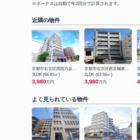
※ボーナスは自動で年2回分で計算されます。
近隣の物件
京都市右京区西院六反田町
京都市右京区西京極東大丸町
3LDK (66.83㎡)
2LDK (63.56㎡)
3
3,980
3,980
4
万円
万円
よく見られている物件