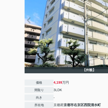
【外観】
4,199
万円
価格
3LDK
間取り
-
向き
京都府
京都市右京区
西院清水町
所在地