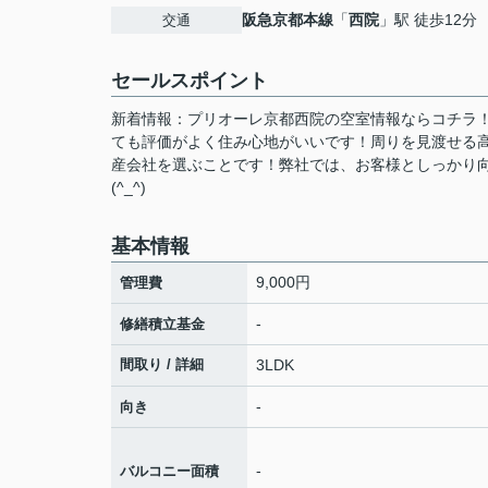
阪急京都本線
「
西院
」駅 徒歩12分
交通
セールスポイント
新着情報：プリオーレ京都西院の空室情報ならコチラ！
ても評価がよく住み心地がいいです！周りを見渡せる
産会社を選ぶことです！弊社では、お客様としっかり
(^_^)
基本情報
9,000円
管理費
-
修繕積立基金
間取り / 詳細
3LDK
-
向き
-
バルコニー面積