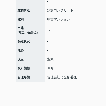
-
鉄筋コンクリート
建物構造
中古マンション
種別
土地
- / -
(敷金 / 保証金)
-
接道状況
-
地勢
空家
現況
仲介
取引態様
管理会社に全部委託
管理形態