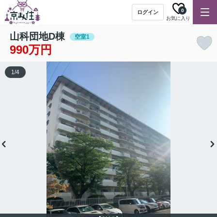
0
ログイン
お気に入り
山科団地D棟
空室1
990万円
1
/
4