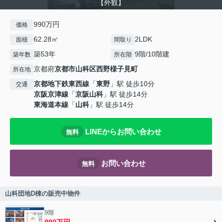
【外観】
990万円
価格
62.28㎡
2LDK
面積
間取り
築53年
9階/10階建
築年数
所在階
京都府
京都市山科区
西野様子見町
所在地
京都地下鉄東西線
「
東野
」駅 徒歩10分
交通
京阪京津線
「
京阪山科
」駅 徒歩14分
東海道本線
「
山科
」駅 徒歩14分
LINEからお問い合わせ
無料
お問い合わせ
無料
山科団地D棟の販売中物件
9階
990万円