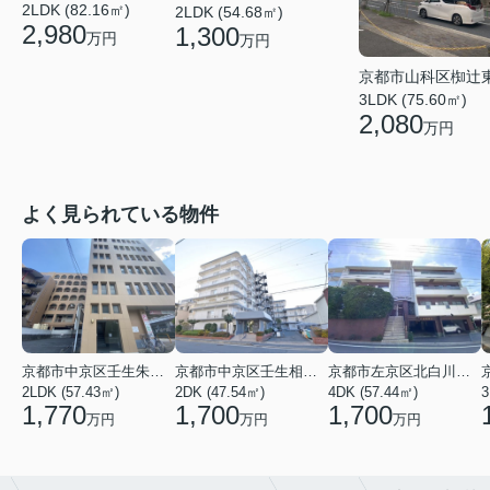
2LDK (82.16㎡)
2LDK (54.68㎡)
2,980
1,300
万円
万円
京都市山科区椥辻
3LDK (75.60㎡)
2,080
万円
よく見られている物件
京都市中京区壬生朱雀町
京都市中京区壬生相合町
京都市左京区北白川久保田町
2LDK (57.43㎡)
2DK (47.54㎡)
4DK (57.44㎡)
3
1,770
1,700
1,700
万円
万円
万円