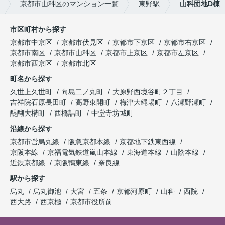
京都市山科区のマンション一覧
東野駅
山科団地D棟
市区町村から探す
京都市中京区
京都市伏見区
京都市下京区
京都市右京区
京都市南区
京都市山科区
京都市上京区
京都市左京区
京都市西京区
京都市北区
町名から探す
久世上久世町
向島二ノ丸町
大原野西境谷町２丁目
吉祥院石原長田町
高野東開町
梅津大縄場町
八瀬野瀬町
醍醐大構町
西橋詰町
中堂寺坊城町
沿線から探す
京都市営烏丸線
阪急京都本線
京都地下鉄東西線
京阪本線
京福電気鉄道嵐山本線
東海道本線
山陰本線
近鉄京都線
京阪鴨東線
奈良線
駅から探す
烏丸
烏丸御池
大宮
五条
京都河原町
山科
西院
西大路
西京極
京都市役所前