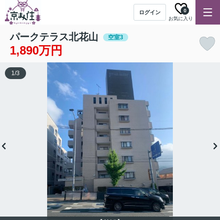
0
ログイン
お気に入り
パークテラス北花山
空室3
1,890万円
1
/
3