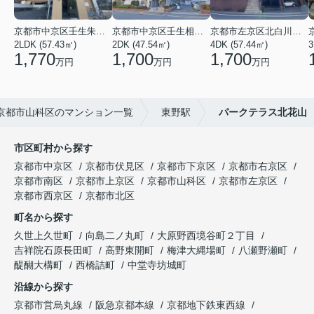
京都市中京区壬生朱雀町
京都市中京区壬生相合町
京都市左京区北白川久保田町
2LDK (57.43㎡)
2DK (47.54㎡)
4DK (57.44㎡)
3
1,770
1,700
1,700
万円
万円
万円
京都市山科区のマンション一覧
東野駅
パークテラス北花山
市区町村から探す
京都市中京区
京都市伏見区
京都市下京区
京都市右京区
京都市南区
京都市上京区
京都市山科区
京都市左京区
京都市西京区
京都市北区
町名から探す
久世上久世町
向島二ノ丸町
大原野西境谷町２丁目
吉祥院石原長田町
高野東開町
梅津大縄場町
八瀬野瀬町
醍醐大構町
西橋詰町
中堂寺坊城町
沿線から探す
京都市営烏丸線
阪急京都本線
京都地下鉄東西線