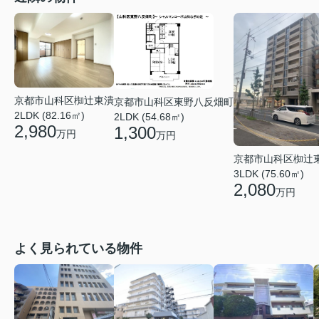
京都市山科区椥辻東潰
京都市山科区東野八反畑町
2LDK (82.16㎡)
2LDK (54.68㎡)
2,980
1,300
万円
万円
京都市山科区椥辻
3LDK (75.60㎡)
2,080
万円
よく見られている物件