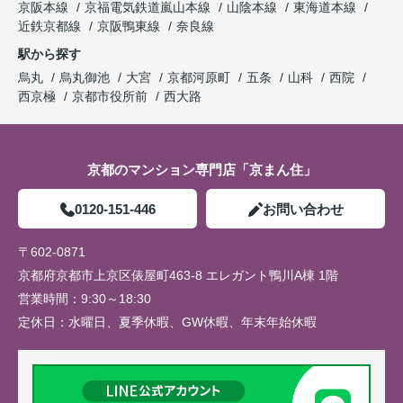
京阪本線
京福電気鉄道嵐山本線
山陰本線
東海道本線
近鉄京都線
京阪鴨東線
奈良線
駅から探す
烏丸
烏丸御池
大宮
京都河原町
五条
山科
西院
西京極
京都市役所前
西大路
京都のマンション専門店「京まん住」
0120-151-446
お問い合わせ
〒602-0871
京都府京都市上京区俵屋町463-8 エレガント鴨川A棟 1階
営業時間：
9:30～18:30
定休日：
水曜日、夏季休暇、GW休暇、年末年始休暇