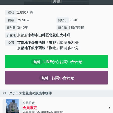
【外観】
1,890万円
価格
79.90㎡
3LDK
面積
間取り
築40年
6階/7階建
築年数
所在階
京都府
京都市山科区
北花山大林町
所在地
京都地下鉄東西線
「
東野
」駅 徒歩21分
交通
京都地下鉄東西線
「
椥辻
」駅 徒歩27分
LINEからお問い合わせ
無料
お問い合わせ
無料
パークテラス北花山の販売中物件
会員限定
会員限定
会員限定
/
会員限定
(
会員限定
)