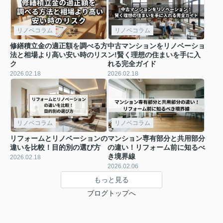
リノベコラム
リノベコラム
修繕積立金の適正額を調べる方
中古マンションをリノベーショ
法と相場より高い安い時のリス
ン!賢く理想の住まいを手に入
ク
れる完全ガイド
2026.02.18
2026.02.18
リノベコラム
リノベコラム
リフォームとリノベーションの
マンション専有部分と共用部分
違いを比較！目的別の選び方
の違い！リフォーム前に知るべ
き境界線
2026.02.18
2026.02.06
もっと見る
ブログトップへ