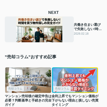
NEXT
共働き住まい選び
で失敗しない!時間
を買う物件探しの
2026.02.18
完全ガイド
”売却コラム”おすすめ記事
売却コラム
売却コラム
マンション売却後の確定申告は
金利上昇でもマンション価格が
必要？判断基準と手続きの完全
下がらない理由と損しない売買
ガイド
タイミング