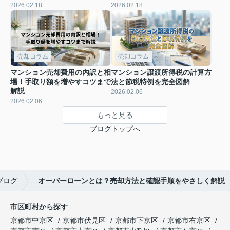
2026.02.18
2026.02.18
売却コラム
売却コラム
マンション売却費用の内訳と相
マンション譲渡所得税の計算方
場！手取り額を増やすコツまで
法と節税特例を完全図解
解説
2026.02.06
2026.02.06
もっと見る
ブログトップへ
ブログ
オーバーローンとは？売却方法と確認手順をやさしく解説
市区町村から探す
京都市中京区
京都市伏見区
京都市下京区
京都市右京区