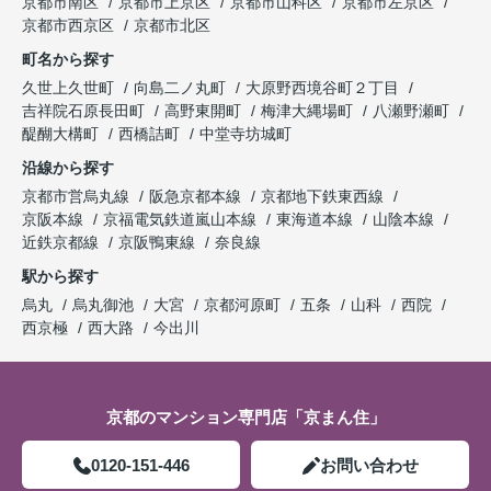
京都市南区
京都市上京区
京都市山科区
京都市左京区
京都市西京区
京都市北区
町名から探す
久世上久世町
向島二ノ丸町
大原野西境谷町２丁目
吉祥院石原長田町
高野東開町
梅津大縄場町
八瀬野瀬町
醍醐大構町
西橋詰町
中堂寺坊城町
沿線から探す
京都市営烏丸線
阪急京都本線
京都地下鉄東西線
京阪本線
京福電気鉄道嵐山本線
東海道本線
山陰本線
近鉄京都線
京阪鴨東線
奈良線
駅から探す
烏丸
烏丸御池
大宮
京都河原町
五条
山科
西院
西京極
西大路
今出川
京都のマンション専門店「京まん住」
0120-151-446
お問い合わせ