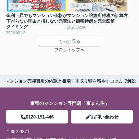
売却コラム
売却コラム
金利上昇でもマンション価格が
マンション譲渡所得税の計算方
下がらない理由と損しない売買
法と節税特例を完全図解
タイミング
2026.02.06
2026.02.18
もっと見る
ブログトップへ
マンション売却費用の内訳と相場！手取り額を増やすコツまで解説
京都のマンション専門店「京まん住」
0120-151-446
お問い合わせ
〒602-0871