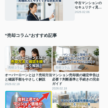
中古マンションの
セキュリティ見極
め方と今すぐでき
2026.02.06
る防犯対策
”売却コラム”おすすめ記事
売却コラム
売却コラム
オーバーローンとは？売却方法
マンション売却後の確定申告は
と確認手順をやさしく解説
必要？判断基準と手続きの完全
ガイド
2026.02.18
2026.02.18