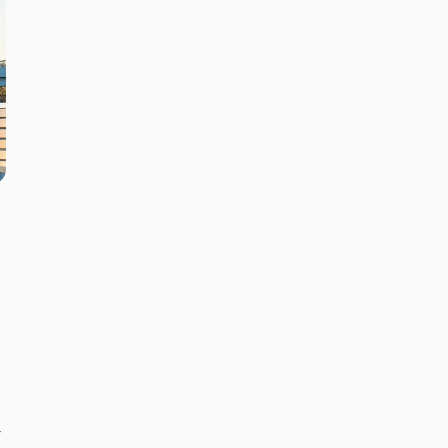
な
い
だ