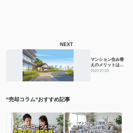
NEXT
マンション住み替
えのメリットは？
戸建から移る際の
2025.07.03
注意点もご紹介
”売却コラム”おすすめ記事