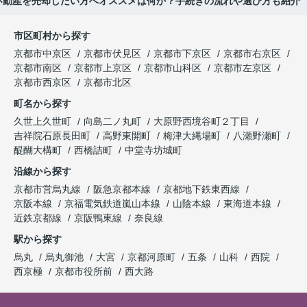
不動産を売却したい方へオススメは何か？手続きの流れや選び方も紹介
市区町村から探す
京都市中京区
京都市伏見区
京都市下京区
京都市右京区
京都市南区
京都市上京区
京都市山科区
京都市左京区
京都市西京区
京都市北区
町名から探す
久世上久世町
向島二ノ丸町
大原野西境谷町２丁目
吉祥院石原長田町
高野東開町
梅津大縄場町
八瀬野瀬町
醍醐大構町
西橋詰町
中堂寺坊城町
沿線から探す
京都市営烏丸線
阪急京都本線
京都地下鉄東西線
京阪本線
京福電気鉄道嵐山本線
山陰本線
東海道本線
近鉄京都線
京阪鴨東線
奈良線
駅から探す
烏丸
烏丸御池
大宮
京都河原町
五条
山科
西院
西京極
京都市役所前
西大路