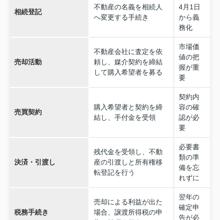
不動産の名義を相続人
4月1日
相続登記
へ変更する手続き
から義
務化
市場価
不動産会社に査定を依
値の把
売却活動
頼し、媒介契約を締結
握が重
して購入希望者を募る
要
契約内
購入希望者と契約を締
容の確
売買契約
結し、手付金を受領
認が必
要
必要書
残代金を受領し、不動
類の準
決済・引渡し
産の引渡しと所有権移
備を忘
転登記を行う
れずに
翌年の
売却による利益が出た
確定申
税務手続き
場合、譲渡所得税の申
告が必