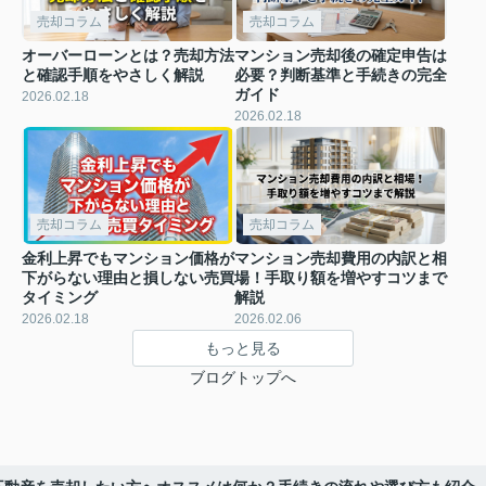
売却コラム
売却コラム
オーバーローンとは？売却方法
マンション売却後の確定申告は
と確認手順をやさしく解説
必要？判断基準と手続きの完全
ガイド
2026.02.18
2026.02.18
売却コラム
売却コラム
金利上昇でもマンション価格が
マンション売却費用の内訳と相
下がらない理由と損しない売買
場！手取り額を増やすコツまで
タイミング
解説
2026.02.18
2026.02.06
もっと見る
ブログトップへ