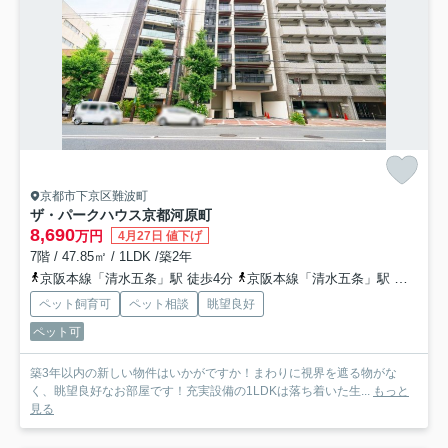
京都市下京区難波町
ザ・パークハウス京都河原町
8,690
万円
4月27日 値下げ
7階 / 47.85㎡ / 1LDK /築2年
京阪本線「清水五条」駅 徒歩4分
京阪本線「清水五条」駅 徒歩4分
ペット飼育可
ペット相談
眺望良好
ペット可
築3年以内の新しい物件はいかがですか！まわりに視界を遮る物がな
く、眺望良好なお部屋です！充実設備の1LDKは落ち着いた生...
もっと
見る