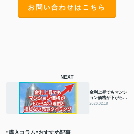
お問い合わせはこちら
NEXT
金利上昇でもマンシ
ョン価格が下がらな
い理由と損しない売
2026.02.18
買タイミング
”購入コラム”おすすめ記事