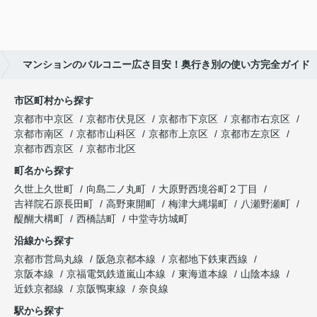
マンションのバルコニー広さ目安！奥行き別の使い方完全ガイド
市区町村から探す
京都市中京区
京都市伏見区
京都市下京区
京都市右京区
京都市南区
京都市山科区
京都市上京区
京都市左京区
京都市西京区
京都市北区
町名から探す
久世上久世町
向島二ノ丸町
大原野西境谷町２丁目
吉祥院石原長田町
高野東開町
梅津大縄場町
八瀬野瀬町
醍醐大構町
西橋詰町
中堂寺坊城町
沿線から探す
京都市営烏丸線
阪急京都本線
京都地下鉄東西線
京阪本線
京福電気鉄道嵐山本線
東海道本線
山陰本線
近鉄京都線
京阪鴨東線
奈良線
駅から探す