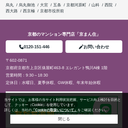
烏丸
烏丸御池
大宮
五条
京都河原町
山科
西院
西大路
西京極
京都市役所前
京都のマンション専門店「京まん住」
0120-151-446
お問い合わせ
〒602-0871
京都府京都市上京区俵屋町463-8 エレガント鴨川A棟 1階
営業時間：
9:30～18:30
定休日：
水曜日、夏季休暇、GW休暇、年末年始休暇
当サイトでは、お客様の当サイト利用状況把握、サービス向上検討を目的と
して、クッキー（Cookie）を使用しています。
詳しくは、当社の
「Cookieの取扱いについて」
をご確認ください。
閉じる