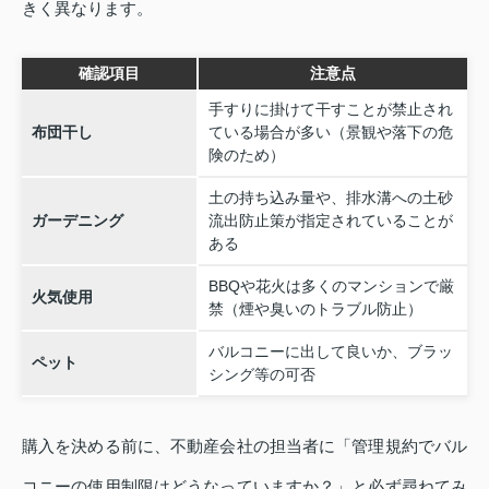
きく異なります。
確認項目
注意点
手すりに掛けて干すことが禁止され
布団干し
ている場合が多い（景観や落下の危
険のため）
土の持ち込み量や、排水溝への土砂
ガーデニング
流出防止策が指定されていることが
ある
BBQや花火は多くのマンションで厳
火気使用
禁（煙や臭いのトラブル防止）
バルコニーに出して良いか、ブラッ
ペット
シング等の可否
購入を決める前に、不動産会社の担当者に「管理規約でバル
コニーの使用制限はどうなっていますか？」と必ず尋ねてみ