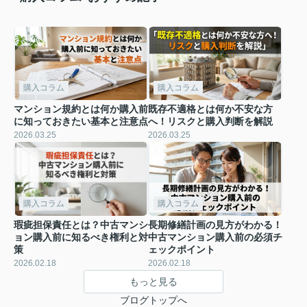
購入コラム
購入コラム
マンション規約とは何か購入前
既存不適格とは何か不安な方
に知っておきたい基本と注意点
へ！リスクと購入判断を解説
2026.03.25
2026.03.25
購入コラム
購入コラム
瑕疵担保責任とは？中古マンシ
長期修繕計画の見方がわかる！
ョン購入前に知るべき権利と対
中古マンション購入前の必須チ
策
ェックポイント
2026.02.18
2026.02.18
もっと見る
ブログトップへ