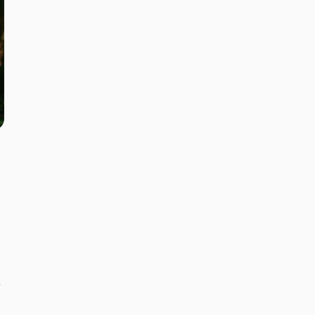
な
て
せ