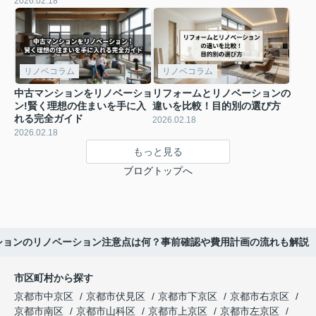
2026.02.18
リノベコラム
リノベコラム
中古マンションをリノベーショ
リフォームとリノベーションの
ン!賢く理想の住まいを手に入
違いを比較！目的別の選び方
れる完全ガイド
2026.02.18
2026.02.18
もっと見る
ブログトップへ
ションのリノベーション注意点は何？事前確認や費用計画の流れも解説
市区町村から探す
京都市中京区
京都市伏見区
京都市下京区
京都市右京区
京都市南区
京都市山科区
京都市上京区
京都市左京区