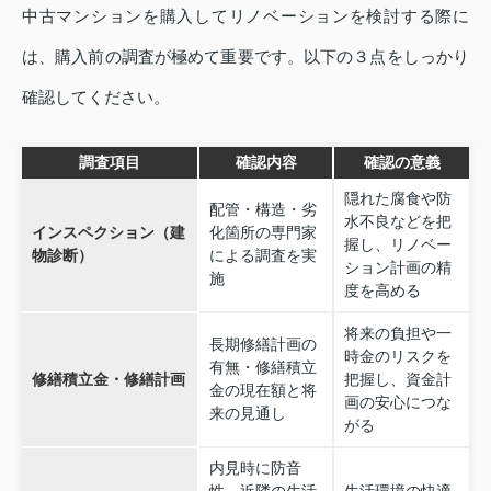
中古マンションを購入してリノベーションを検討する際に
は、購入前の調査が極めて重要です。以下の３点をしっかり
確認してください。
調査項目
確認内容
確認の意義
隠れた腐食や防
配管・構造・劣
水不良などを把
インスペクション（建
化箇所の専門家
握し、リノベー
物診断）
による調査を実
ション計画の精
施
度を高める
将来の負担や一
長期修繕計画の
時金のリスクを
有無・修繕積立
修繕積立金・修繕計画
把握し、資金計
金の現在額と将
画の安心につな
来の見通し
がる
内見時に防音