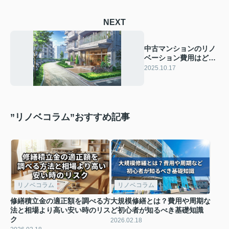
NEXT
中古マンションのリノ
ベーション費用はどれ
くらい？予算計画の立
2025.10.17
て方と注意点もご紹介
”リノベコラム”おすすめ記事
リノベコラム
リノベコラム
修繕積立金の適正額を調べる方
大規模修繕とは？費用や周期な
法と相場より高い安い時のリス
ど初心者が知るべき基礎知識
ク
2026.02.18