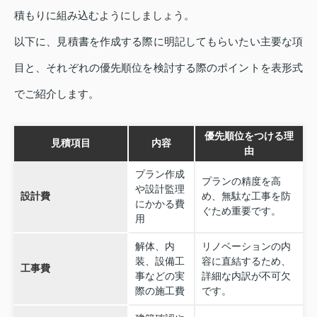
積もりに組み込むようにしましょう。
以下に、見積書を作成する際に明記してもらいたい主要な項
目と、それぞれの優先順位を検討する際のポイントを表形式
でご紹介します。
優先順位をつける理
見積項目
内容
由
プラン作成
プランの精度を高
や設計監理
設計費
め、無駄な工事を防
にかかる費
ぐため重要です。
用
解体、内
リノベーションの内
装、設備工
容に直結するため、
工事費
事などの実
詳細な内訳が不可欠
際の施工費
です。