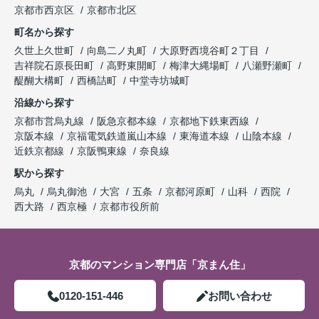
京都市西京区
京都市北区
町名から探す
久世上久世町
向島二ノ丸町
大原野西境谷町２丁目
吉祥院石原長田町
高野東開町
梅津大縄場町
八瀬野瀬町
醍醐大構町
西橋詰町
中堂寺坊城町
沿線から探す
京都市営烏丸線
阪急京都本線
京都地下鉄東西線
京阪本線
京福電気鉄道嵐山本線
東海道本線
山陰本線
近鉄京都線
京阪鴨東線
奈良線
駅から探す
烏丸
烏丸御池
大宮
五条
京都河原町
山科
西院
西大路
西京極
京都市役所前
京都のマンション専門店「京まん住」
0120-151-446
お問い合わせ