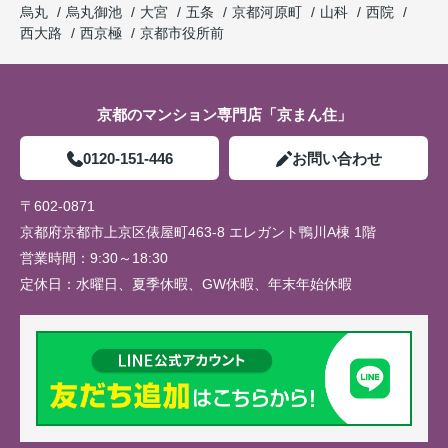
烏丸
烏丸御池
大宮
五条
京都河原町
山科
西院
西大路
西京極
京都市役所前
京都のマンション専門店「京まん住」
0120-151-446
お問い合わせ
〒602-0871
京都府京都市上京区俵屋町463-8 エレガント鴨川A棟 1階
営業時間：
9:30～18:30
定休日：
水曜日、夏季休暇、GW休暇、年末年始休暇