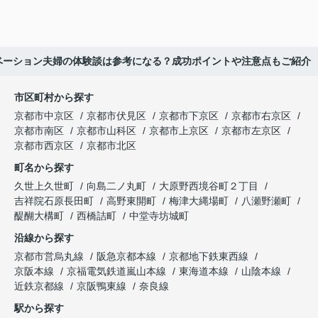
ベーション夫婦の体験談は参考になる？成功ポイントや注意点もご紹介
市区町村から探す
京都市中京区
京都市伏見区
京都市下京区
京都市右京区
京都市南区
京都市山科区
京都市上京区
京都市左京区
京都市西京区
京都市北区
町名から探す
久世上久世町
向島二ノ丸町
大原野西境谷町２丁目
吉祥院石原長田町
高野東開町
梅津大縄場町
八瀬野瀬町
醍醐大構町
西橋詰町
中堂寺坊城町
沿線から探す
京都市営烏丸線
阪急京都本線
京都地下鉄東西線
京阪本線
京福電気鉄道嵐山本線
東海道本線
山陰本線
近鉄京都線
京阪鴨東線
奈良線
駅から探す