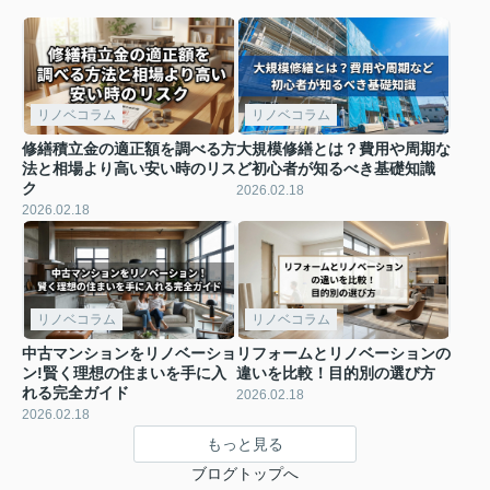
リノベコラム
リノベコラム
修繕積立金の適正額を調べる方
大規模修繕とは？費用や周期な
法と相場より高い安い時のリス
ど初心者が知るべき基礎知識
ク
2026.02.18
2026.02.18
リノベコラム
リノベコラム
中古マンションをリノベーショ
リフォームとリノベーションの
ン!賢く理想の住まいを手に入
違いを比較！目的別の選び方
れる完全ガイド
2026.02.18
2026.02.18
もっと見る
ブログトップへ