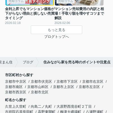
売却コラム
売却コラム
金利上昇でもマンション価格が
マンション売却費用の内訳と相
下がらない理由と損しない売買
場！手取り額を増やすコツまで
タイミング
解説
2026.02.18
2026.02.06
もっと見る
ブログトップへ
京まん住
ブログ
住みながら家を売る時のポイントや注意点
市区町村から探す
京都市中京区
京都市伏見区
京都市下京区
京都市右京区
京都市南区
京都市山科区
京都市上京区
京都市左京区
京都市西京区
京都市北区
町名から探す
久世上久世町
向島二ノ丸町
大原野西境谷町２丁目
吉祥院石原長田町
高野東開町
梅津大縄場町
八瀬野瀬町