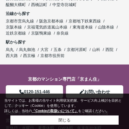
醍醐大構町
西橋詰町
中堂寺坊城町
沿線から探す
京都市営烏丸線
阪急京都本線
京都地下鉄東西線
京阪本線
京福電気鉄道嵐山本線
東海道本線
山陰本線
近鉄京都線
京阪鴨東線
奈良線
駅から探す
烏丸
烏丸御池
大宮
五条
京都河原町
山科
西院
西大路
西京極
京都市役所前
京都のマンション専門店「京まん住」
0120-151-446
お問い合わせ
当サイトでは、お客様の当サイト利用状況把握、サービス向上検討を目的と
〒602-0871
して、クッキー（Cookie）を使用しています。
詳しくは、当社の
「Cookieの取扱いについて」
をご確認ください。
京都府京都市上京区俵屋町463-8 エレガント鴨川A棟 1階
閉じる
営業時間：
9:30～18:30
定休日：
水曜日、夏季休暇、GW休暇、年末年始休暇