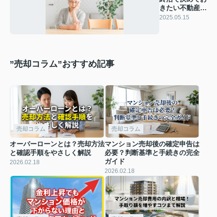
きたい不動産の
処分方法とトラ
2025.05.15
ブル
”売却コラム”おすすめ記事
売却コラム
売却コラム
オーバーローンとは？売却方法
マンション売却後の確定申告は
と確認手順をやさしく解説
必要？判断基準と手続きの完全
ガイド
2026.02.18
2026.02.18