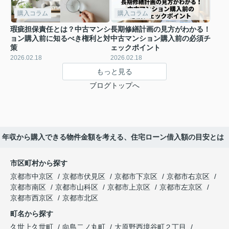
購入コラム
購入コラム
瑕疵担保責任とは？中古マンシ
長期修繕計画の見方がわかる！
ョン購入前に知るべき権利と対
中古マンション購入前の必須チ
策
ェックポイント
2026.02.18
2026.02.18
もっと見る
ブログトップへ
年収から購入できる物件金額を考える、住宅ローン借入額の目安とは
市区町村から探す
京都市中京区
京都市伏見区
京都市下京区
京都市右京区
京都市南区
京都市山科区
京都市上京区
京都市左京区
京都市西京区
京都市北区
町名から探す
久世上久世町
向島二ノ丸町
大原野西境谷町２丁目