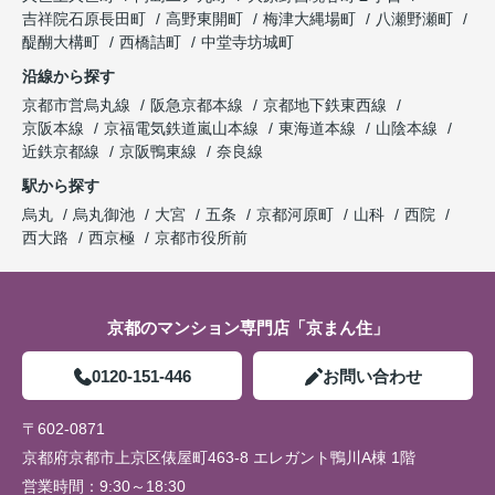
吉祥院石原長田町
高野東開町
梅津大縄場町
八瀬野瀬町
醍醐大構町
西橋詰町
中堂寺坊城町
沿線から探す
京都市営烏丸線
阪急京都本線
京都地下鉄東西線
京阪本線
京福電気鉄道嵐山本線
東海道本線
山陰本線
近鉄京都線
京阪鴨東線
奈良線
駅から探す
烏丸
烏丸御池
大宮
五条
京都河原町
山科
西院
西大路
西京極
京都市役所前
京都のマンション専門店「京まん住」
0120-151-446
お問い合わせ
〒602-0871
京都府京都市上京区俵屋町463-8 エレガント鴨川A棟 1階
営業時間：
9:30～18:30