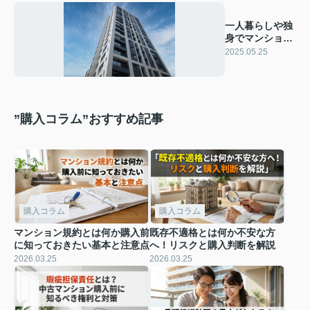
一人暮らしや独
身でマンション
を購入をするメ
2025.05.25
リット
”購入コラム”おすすめ記事
購入コラム
購入コラム
マンション規約とは何か購入前
既存不適格とは何か不安な方
に知っておきたい基本と注意点
へ！リスクと購入判断を解説
2026.03.25
2026.03.25