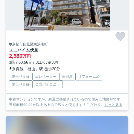
京都市伏見区東浜南町
ユニハイム伏見
2,580
万円
3階 / 60.56㎡ / 3LDK /築38年
奈良線「桃山」駅 徒歩20分
陽当り良好
エレベーター
角部屋
リフォーム済
陽当り良好
２面バルコニー
中古マンションですが、綺麗に整備されているので住み心地良好です！
専有面積60.56㎡以上あるので広々と使えます！こだわり...
もっと見る