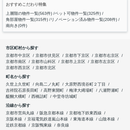
おすすめこだわり特集
上層階の物件一覧(563件)
ペット可物件一覧(325件)
角部屋物件一覧(315件)
リノベーション済み物件一覧(208件)
南向き(0件)
市区町村から探す
京都市中京区
京都市伏見区
京都市下京区
京都市右京区
京都市南区
京都市山科区
京都市上京区
京都市左京区
京都市西京区
京都市北区
町名から探す
久世上久世町
向島二ノ丸町
大原野西境谷町２丁目
吉祥院石原長田町
高野東開町
梅津大縄場町
八瀬野瀬町
醍醐大構町
西橋詰町
中堂寺坊城町
沿線から探す
京都市営烏丸線
阪急京都本線
京都地下鉄東西線
京阪本線
京福電気鉄道嵐山本線
東海道本線
山陰本線
近鉄京都線
京阪鴨東線
奈良線