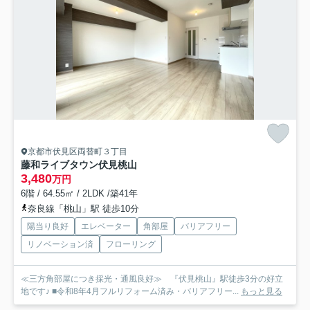
京都市伏見区両替町３丁目
藤和ライブタウン伏見桃山
3,480
万円
6階 / 64.55㎡ / 2LDK /築41年
奈良線「桃山」駅 徒歩10分
陽当り良好
エレベーター
角部屋
バリアフリー
リノベーション済
フローリング
≪三方角部屋につき採光・通風良好≫ 『伏見桃山』駅徒歩3分の好立
地です♪ ■令和8年4月フルリフォーム済み・バリアフリー...
もっと見る