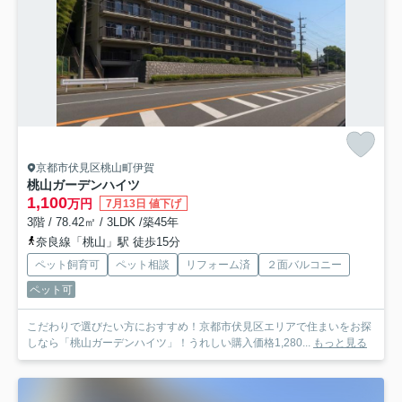
京都市伏見区桃山町伊賀
桃山ガーデンハイツ
1,100
万円
7月13日 値下げ
3階 / 78.42㎡ / 3LDK /築45年
奈良線「桃山」駅 徒歩15分
ペット飼育可
ペット相談
リフォーム済
２面バルコニー
ペット可
こだわりで選びたい方におすすめ！京都市伏見区エリアで住まいをお探
しなら「桃山ガーデンハイツ」！うれしい購入価格1,280...
もっと見る