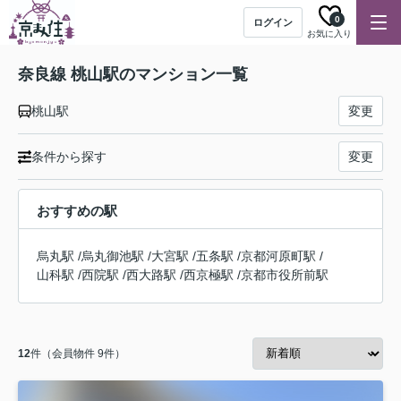
0
ログイン
お気に入り
奈良線 桃山駅のマンション一覧
桃山駅
変更
条件から探す
変更
おすすめの駅
烏丸駅
/
烏丸御池駅
/
大宮駅
/
五条駅
/
京都河原町駅
/
山科駅
/
西院駅
/
西大路駅
/
西京極駅
/
京都市役所前駅
12
件（会員物件 9件）