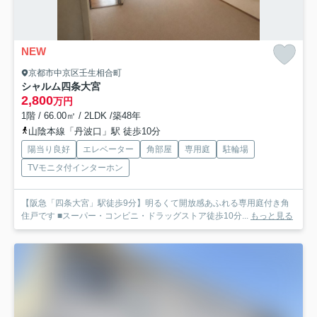
NEW
京都市中京区壬生相合町
シャルム四条大宮
2,800
万円
1階 / 66.00㎡ / 2LDK /築48年
山陰本線「丹波口」駅 徒歩10分
陽当り良好
エレベーター
角部屋
専用庭
駐輪場
TVモニタ付インターホン
【阪急「四条大宮」駅徒歩9分】明るくて開放感あふれる専用庭付き角
住戸です ■スーパー・コンビニ・ドラッグストア徒歩10分...
もっと見る