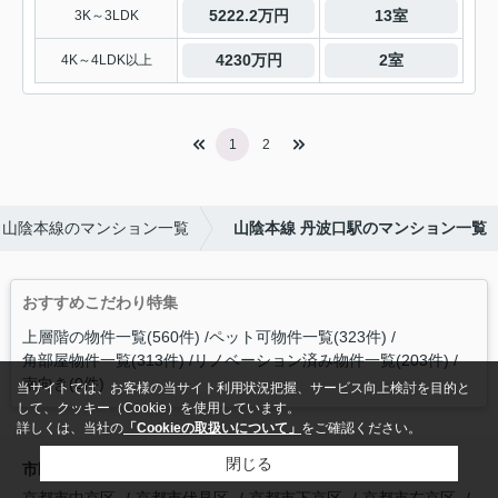
5222.2万円
13室
3K～3LDK
4230万円
2室
4K～4LDK以上
1
2
山陰本線のマンション一覧
山陰本線 丹波口駅のマンション一覧
おすすめこだわり特集
上層階の物件一覧(560件)
ペット可物件一覧(323件)
角部屋物件一覧(313件)
リノベーション済み物件一覧(203件)
南向き(0件)
当サイトでは、お客様の当サイト利用状況把握、サービス向上検討を目的と
して、クッキー（Cookie）を使用しています。
詳しくは、当社の
「Cookieの取扱いについて」
をご確認ください。
閉じる
市区町村から探す