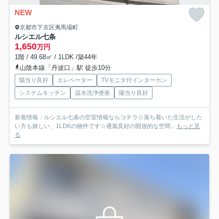
NEW
京都市下京区夷馬場町
ルシエル七条
1,650
万円
1階 / 49.68㎡ / 1LDK /築44年
山陰本線「丹波口」駅 徒歩10分
陽当り良好
エレベーター
TVモニタ付インターホン
システムキッチン
温水洗浄便座
陽当り良好
新着情報：ルシエル七条の空室情報ならコチラ☆落ち着いた生活がした
い方も嬉しい、1LDKの物件です☆通風良好の開放的な空間...
もっと見
る