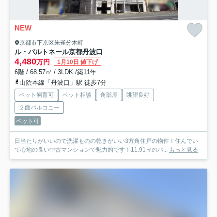
NEW
京都市下京区朱雀分木町
ル・パルトネール京都丹波口
4,480
万円
1月10日 値下げ
6階 / 68.57㎡ / 3LDK /築11年
山陰本線「丹波口」駅 徒歩7分
ペット飼育可
ペット相談
角部屋
眺望良好
２面バルコニー
ペット可
日当たりがいいので洗濯ものの乾きがいい3方角住戸の物件！住んでい
て心地の良い中古マンションで魅力的です！11.91㎡のバ...
もっと見る