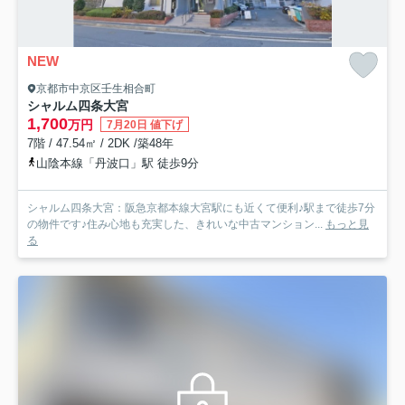
NEW
京都市中京区壬生相合町
シャルム四条大宮
1,700
万円
7月20日 値下げ
7階 / 47.54㎡ / 2DK /築48年
山陰本線「丹波口」駅 徒歩9分
シャルム四条大宮：阪急京都本線大宮駅にも近くて便利♪駅まで徒歩7分
の物件です♪住み心地も充実した、きれいな中古マンション...
もっと見
る