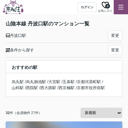
0
ログイン
お気に入り
山陰本線 丹波口駅のマンション一覧
丹波口駅
変更
条件から探す
変更
おすすめの駅
烏丸駅
/
烏丸御池駅
/
大宮駅
/
五条駅
/
京都河原町駅
/
山科駅
/
西院駅
/
西大路駅
/
西京極駅
/
京都市役所前駅
32
件（会員物件 27件）