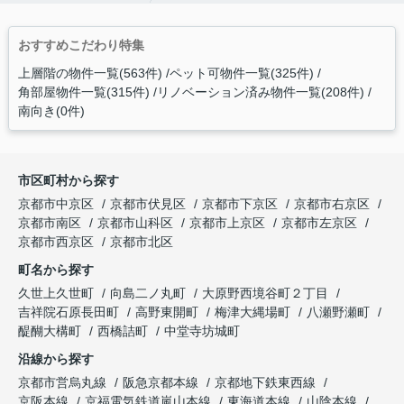
おすすめこだわり特集
上層階の物件一覧(563件)
ペット可物件一覧(325件)
角部屋物件一覧(315件)
リノベーション済み物件一覧(208件)
南向き(0件)
市区町村から探す
京都市中京区
京都市伏見区
京都市下京区
京都市右京区
京都市南区
京都市山科区
京都市上京区
京都市左京区
京都市西京区
京都市北区
町名から探す
久世上久世町
向島二ノ丸町
大原野西境谷町２丁目
吉祥院石原長田町
高野東開町
梅津大縄場町
八瀬野瀬町
醍醐大構町
西橋詰町
中堂寺坊城町
沿線から探す
京都市営烏丸線
阪急京都本線
京都地下鉄東西線
京阪本線
京福電気鉄道嵐山本線
東海道本線
山陰本線