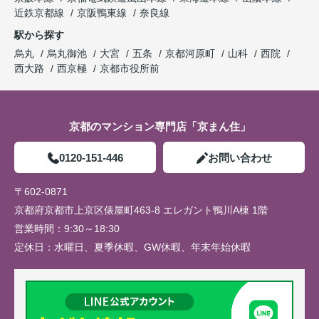
近鉄京都線
京阪鴨東線
奈良線
駅から探す
烏丸
烏丸御池
大宮
五条
京都河原町
山科
西院
西大路
西京極
京都市役所前
京都のマンション専門店「京まん住」
0120-151-446
お問い合わせ
〒602-0871
京都府京都市上京区俵屋町463-8 エレガント鴨川A棟 1階
営業時間：
9:30～18:30
定休日：
水曜日、夏季休暇、GW休暇、年末年始休暇