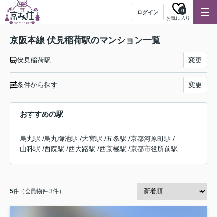
0
ログイン
お気に入り
京阪本線 伏見稲荷駅のマンション一覧
伏見稲荷駅
変更
条件から探す
変更
おすすめの駅
烏丸駅
/
烏丸御池駅
/
大宮駅
/
五条駅
/
京都河原町駅
/
山科駅
/
西院駅
/
西大路駅
/
西京極駅
/
京都市役所前駅
5
件（会員物件 3件）