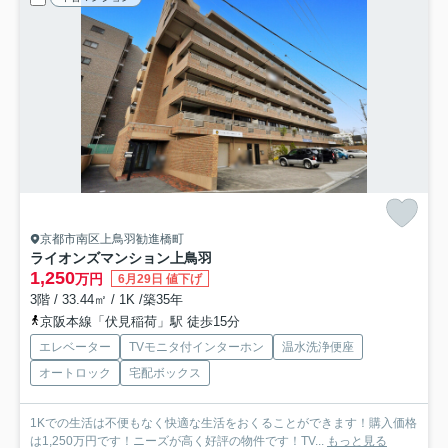
京都市南区上鳥羽勧進橋町
ライオンズマンション上鳥羽
1,250
万円
6月29日 値下げ
3階 / 33.44㎡ / 1K /築35年
京阪本線「伏見稲荷」駅 徒歩15分
エレベーター
TVモニタ付インターホン
温水洗浄便座
オートロック
宅配ボックス
1Kでの生活は不便もなく快適な生活をおくることができます！購入価格
は1,250万円です！ニーズが高く好評の物件です！TV...
もっと見る