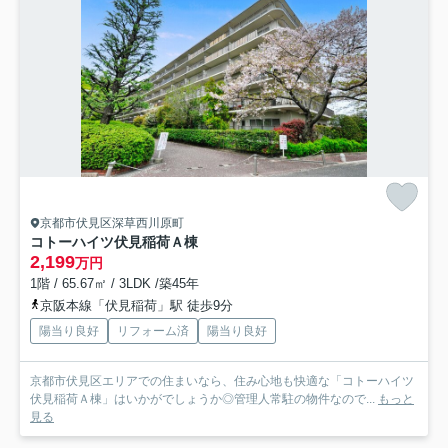
京都市伏見区深草西川原町
コトーハイツ伏見稲荷Ａ棟
2,199
万円
1階 / 65.67㎡ / 3LDK /築45年
京阪本線「伏見稲荷」駅 徒歩9分
陽当り良好
リフォーム済
陽当り良好
京都市伏見区エリアでの住まいなら、住み心地も快適な「コトーハイツ
伏見稲荷Ａ棟」はいかがでしょうか◎管理人常駐の物件なので...
もっと
見る