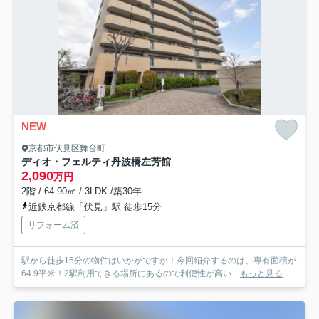
NEW
京都市伏見区舞台町
ディオ・フェルティ丹波橋左芳館
2,090
万円
2階 / 64.90㎡ / 3LDK /築30年
近鉄京都線「伏見」駅 徒歩15分
リフォーム済
駅から徒歩15分の物件はいかがですか！今回紹介するのは、専有面積が
64.9平米！2駅利用できる場所にあるので利便性が高い...
もっと見る