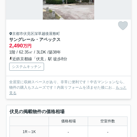
京都市伏見区深草越後屋敷町
サングレール・アペックス
2,490
万円
1階 / 62.35㎡ / 3LDK /築38年
近鉄京都線「伏見」駅 徒歩8分
システムキッチン
全居室に収納スペースがあり、非常に便利です！中古マンションなら、
物件の購入もスムーズです！内装リフォームを済ませた後にお...
もっと
見る
伏見の掲載物件の価格相場
価格相場
空室件数
-
-
1R～1K