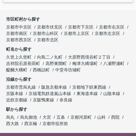
市区町村から探す
京都市中京区
京都市伏見区
京都市下京区
京都市右京区
京都市南区
京都市山科区
京都市上京区
京都市左京区
京都市西京区
京都市北区
町名から探す
久世上久世町
向島二ノ丸町
大原野西境谷町２丁目
吉祥院石原長田町
高野東開町
梅津大縄場町
八瀬野瀬町
醍醐大構町
西橋詰町
中堂寺坊城町
沿線から探す
京都市営烏丸線
阪急京都本線
京都地下鉄東西線
京阪本線
京福電気鉄道嵐山本線
東海道本線
山陰本線
近鉄京都線
京阪鴨東線
奈良線
駅から探す
烏丸
烏丸御池
大宮
五条
京都河原町
山科
西院
西大路
西京極
京都市役所前