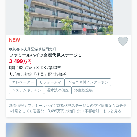
NEW
京都市伏見区深草新門丈町
ファミールハイツ京都伏見ステージ１
3,499
万円
9階 / 62.72㎡ / 3LDK /築30年
近鉄京都線「伏見」駅 徒歩5分
エレベーター
リフォーム済
TVモニタ付インターホン
システムキッチン
温水洗浄便座
浴室乾燥機
新着情報：ファミールハイツ京都伏見ステージ１の空室情報ならコチラ
♪相場としても妥当な、3,499万円の物件です♪不審者対...
もっと見る