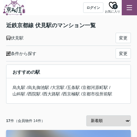
0
ログイン
お気に入り
近鉄京都線 伏見駅のマンション一覧
伏見駅
変更
条件から探す
変更
おすすめの駅
烏丸駅
/
烏丸御池駅
/
大宮駅
/
五条駅
/
京都河原町駅
/
山科駅
/
西院駅
/
西大路駅
/
西京極駅
/
京都市役所前駅
17
件（会員物件 14件）