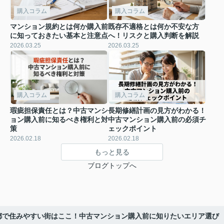
購入コラム
購入コラム
マンション規約とは何か購入前
既存不適格とは何か不安な方
に知っておきたい基本と注意点
へ！リスクと購入判断を解説
2026.03.25
2026.03.25
購入コラム
購入コラム
瑕疵担保責任とは？中古マンシ
長期修繕計画の見方がわかる！
ョン購入前に知るべき権利と対
中古マンション購入前の必須チ
策
ェックポイント
2026.02.18
2026.02.18
もっと見る
ブログトップへ
都で住みやすい街はここ！中古マンション購入前に知りたいエリア選び