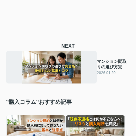
NEXT
マンション間取
りの選び方完全
版！後悔しない
2026.01.20
基準とコツ
”購入コラム”おすすめ記事