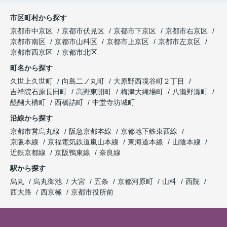
市区町村から探す
京都市中京区
京都市伏見区
京都市下京区
京都市右京区
京都市南区
京都市山科区
京都市上京区
京都市左京区
京都市西京区
京都市北区
町名から探す
久世上久世町
向島二ノ丸町
大原野西境谷町２丁目
吉祥院石原長田町
高野東開町
梅津大縄場町
八瀬野瀬町
醍醐大構町
西橋詰町
中堂寺坊城町
沿線から探す
京都市営烏丸線
阪急京都本線
京都地下鉄東西線
京阪本線
京福電気鉄道嵐山本線
東海道本線
山陰本線
近鉄京都線
京阪鴨東線
奈良線
駅から探す
烏丸
烏丸御池
大宮
五条
京都河原町
山科
西院
西大路
西京極
京都市役所前