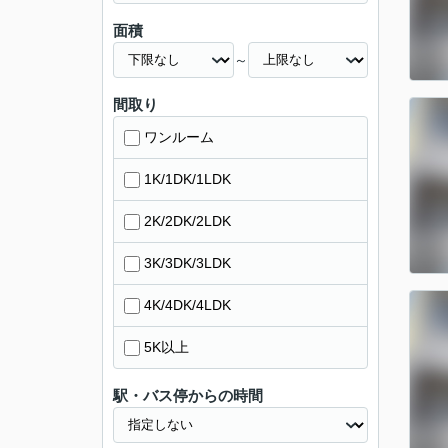
面積
～
間取り
ワンルーム
1K/1DK/1LDK
2K/2DK/2LDK
3K/3DK/3LDK
4K/4DK/4LDK
5K以上
駅・バス停からの時間