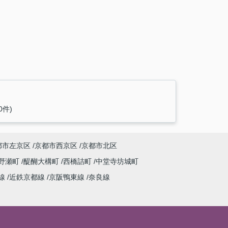
0件)
都市左京区
京都市西京区
京都市北区
野瀬町
醍醐大構町
西橋詰町
中堂寺坊城町
線
近鉄京都線
京阪鴨東線
奈良線