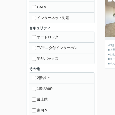
CATV
インターネット対応
セキュリティ
オートロック
≪地
TVモニタ付インターホン
■上
■3
宅配ボックス
■ス
■ペ
その他
2階以上
1階の物件
最上階
南向き