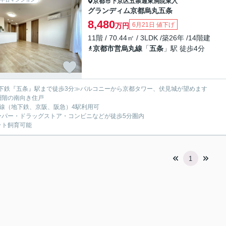
京都市下京区
五条通東洞院東入
グランディム京都烏丸五条
8,480
6月21日 値下げ
万円
11階 / 70.44㎡ / 3LDK /築26年 /14階建
京都市営烏丸線
「
五条
」駅 徒歩4分
下鉄『五条』駅まで徒歩3分≫バルコニーから京都タワー、伏見城が望めます
層階の南向き住戸
沿線（地下鉄、京阪、阪急）4駅利用可
ーパー・ドラッグストア・コンビニなどが徒歩5分圏内
ット飼育可能
1