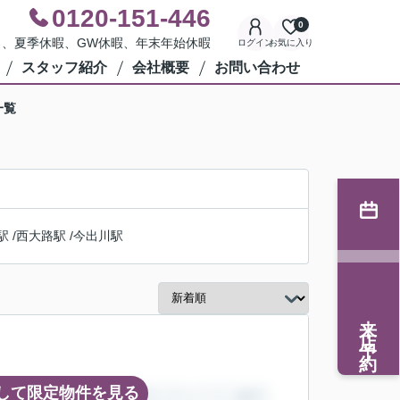
0120-151-446
0
水曜日、夏季休暇、GW休暇、年末年始休暇
ログイン
お気に入り
スタッフ紹介
会社概要
お問い合わせ
一覧
駅
/
西大路駅
/
今出川駅
来店予約
して限定物件を見る