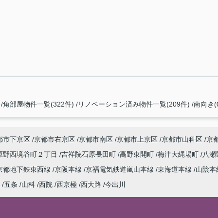
角部屋物件一覧(322件)
リノベーション済み物件一覧(209件)
南向き(
都市下京区
京都市右京区
京都市南区
京都市上京区
京都市山科区
京
原野西境谷町２丁目
吉祥院石原長田町
高野東開町
梅津大縄場町
八瀬
京都地下鉄東西線
京阪本線
京福電気鉄道嵐山本線
東海道本線
山陰本
五条
山科
西院
西京極
西大路
今出川