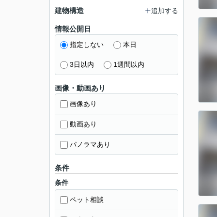
建物構造
追加する
情報公開日
指定しない
本日
3日以内
1週間以内
画像・動画あり
画像あり
動画あり
パノラマあり
条件
条件
ペット相談