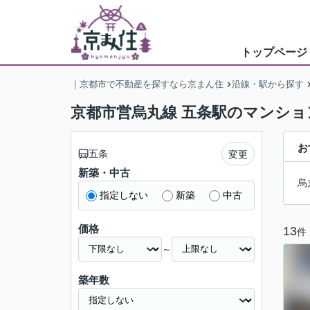
トップページ
｜京都市で不動産を探すなら京まん住
沿線・駅から探す
京都市営烏丸線 五条駅のマンショ
お
五条
変更
新築・中古
烏
指定しない
新築
中古
価格
13
件
～
築年数