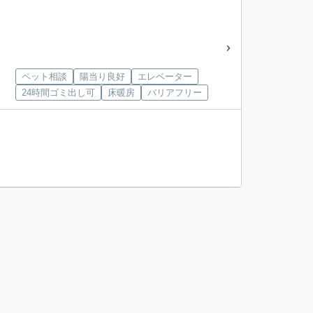
ペット相談
陽当り良好
エレベーター
24時間ゴミ出し可
床暖房
バリアフリー