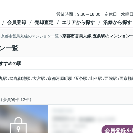
営業時間：9:30～18:30 定休日：
会員登録
売却査定
エリアから探す
沿線から探す
京都市営烏丸線 五条駅のマンション
京都市営烏丸線のマンション一覧
ン一覧
すすめの駅
丸駅
/
烏丸御池駅
/
大宮駅
/
京都河原町駅
/
五条駅
/
山科駅
/
西院駅
/
西京極
（会員物件 12件）
会員登録を