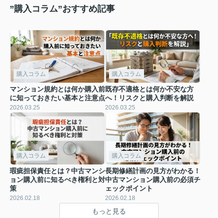
”購入コラム”おすすめ記事
購入コラム
購入コラム
マンション規約とは何か購入前
既存不適格とは何か不安な方
に知っておきたい基本と注意点
へ！リスクと購入判断を解説
2026.03.25
2026.03.25
購入コラム
購入コラム
瑕疵担保責任とは？中古マンシ
長期修繕計画の見方がわかる！
ョン購入前に知るべき権利と対
中古マンション購入前の必須チ
策
ェックポイント
2026.02.18
2026.02.18
もっと見る