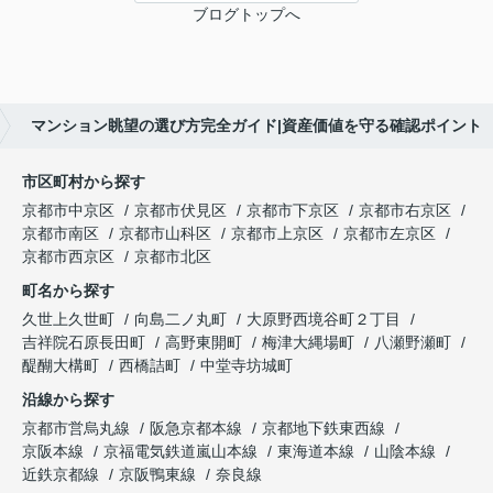
ブログトップへ
マンション眺望の選び方完全ガイド|資産価値を守る確認ポイント
市区町村から探す
京都市中京区
京都市伏見区
京都市下京区
京都市右京区
京都市南区
京都市山科区
京都市上京区
京都市左京区
京都市西京区
京都市北区
町名から探す
久世上久世町
向島二ノ丸町
大原野西境谷町２丁目
吉祥院石原長田町
高野東開町
梅津大縄場町
八瀬野瀬町
醍醐大構町
西橋詰町
中堂寺坊城町
沿線から探す
京都市営烏丸線
阪急京都本線
京都地下鉄東西線
京阪本線
京福電気鉄道嵐山本線
東海道本線
山陰本線
近鉄京都線
京阪鴨東線
奈良線