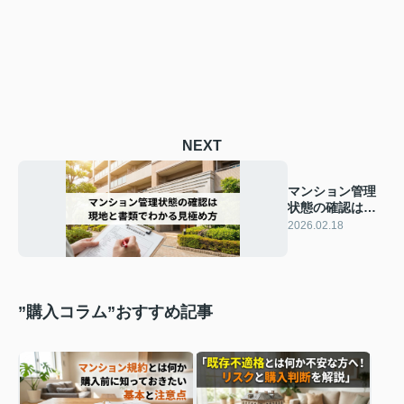
NEXT
マンション管理
状態の確認は現
地と書類でわか
2026.02.18
る見極め方
”購入コラム”おすすめ記事