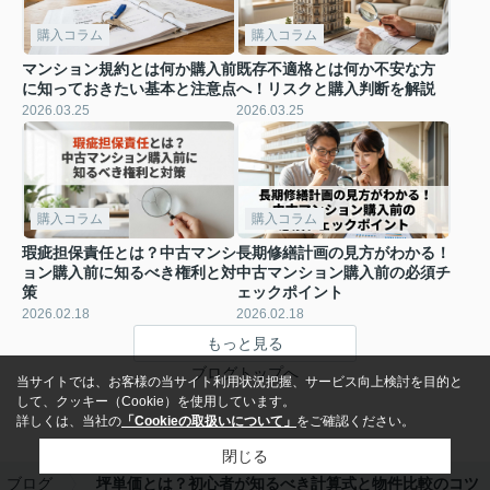
購入コラム
購入コラム
マンション規約とは何か購入前
既存不適格とは何か不安な方
に知っておきたい基本と注意点
へ！リスクと購入判断を解説
2026.03.25
2026.03.25
購入コラム
購入コラム
瑕疵担保責任とは？中古マンシ
長期修繕計画の見方がわかる！
ョン購入前に知るべき権利と対
中古マンション購入前の必須チ
策
ェックポイント
2026.02.18
2026.02.18
もっと見る
ブログトップへ
当サイトでは、お客様の当サイト利用状況把握、サービス向上検討を目的と
して、クッキー（Cookie）を使用しています。
詳しくは、当社の
「Cookieの取扱いについて」
をご確認ください。
閉じる
ブログ
坪単価とは？初心者が知るべき計算式と物件比較のコツ