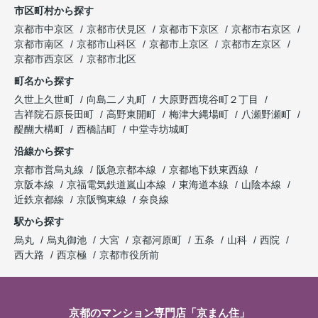
市区町村から探す
京都市中京区
京都市伏見区
京都市下京区
京都市右京区
京都市南区
京都市山科区
京都市上京区
京都市左京区
京都市西京区
京都市北区
町名から探す
久世上久世町
向島二ノ丸町
大原野西境谷町２丁目
吉祥院石原長田町
高野東開町
梅津大縄場町
八瀬野瀬町
醍醐大構町
西橋詰町
中堂寺坊城町
沿線から探す
京都市営烏丸線
阪急京都本線
京都地下鉄東西線
京阪本線
京福電気鉄道嵐山本線
東海道本線
山陰本線
近鉄京都線
京阪鴨東線
奈良線
駅から探す
烏丸
烏丸御池
大宮
京都河原町
五条
山科
西院
西大路
西京極
京都市役所前
京都のマンション専門店「京まん住」