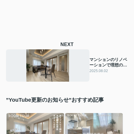
NEXT
マンションのリノベ
ーションで理想のデ
ザインを実現！費用
2025.08.02
や流れも解説
”YouTube更新のお知らせ”おすすめ記事