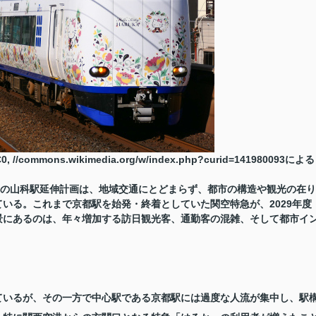
commons.wikimedia.org/w/index.php?curid=141980093による
か」の山科駅延伸計画は、地域交通にとどまらず、都市の構造や観光の在り
いる。これまで京都駅を始発・終着としていた関空特急が、2029年度
景にあるのは、年々増加する訪日観光客、通勤客の混雑、そして都市イ
ているが、その一方で中心駅である京都駅には過度な人流が集中し、駅