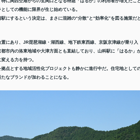
。特に関西空港からの玄関口となる特急「はるか」の利用者が増えたこ
ラとしての機能に限界が生じ始めている。
駅にするという決定は、まさに混雑の“分散”と“効率化”を図る施策だ
置にあり、JR琵琶湖線・湖西線、地下鉄東西線、京阪京津線が乗り入
京都市内の洛東地域や大津方面とも直結しており、山科駅に「はるか」
に変える力を持つ。
を拠点とする地域活性化プロジェクトも静かに進行中だ。住宅地として
新たなブランドが加わることになる。