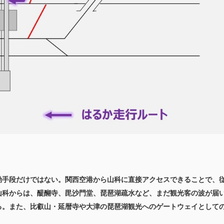
動手段だけではない。関西空港から山科に直接アクセスできることで、
山科からは、醍醐寺、毘沙門堂、琵琶湖疏水など、まだ観光客の波が届
る。また、比叡山・延暦寺や大津の琵琶湖観光へのゲートウェイとして