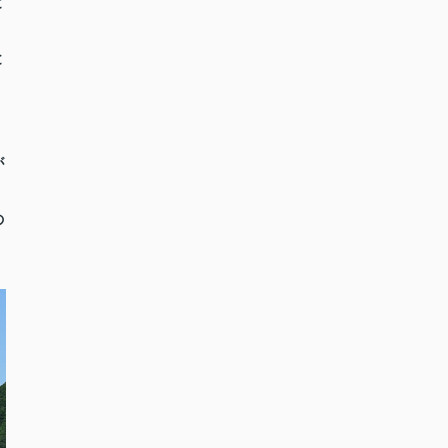
と
と
が
の