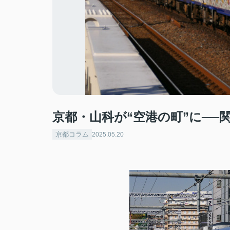
京都・山科が“空港の町”に─
京都コラム
2025.05.20