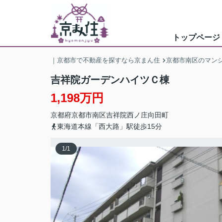
トップページ
｜京都市で不動産を探すなら京まん住
京都市南区のマン
吉祥院ガーデンハイツＣ棟
1,198万円
京都府
京都市南区
吉祥院西ノ庄向田町
東海道本線「西大路」駅徒歩15分
1
/
1