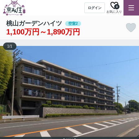
0
ログイン
お気に入り
桃山ガーデンハイツ
空室2
1,100万円～1,890万円
1
/
1