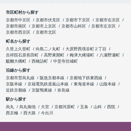
市区町村から探す
京都市中京区
京都市伏見区
京都市下京区
京都市右京区
京都市南区
京都市上京区
京都市山科区
京都市左京区
京都市西京区
京都市北区
町名から探す
久世上久世町
向島二ノ丸町
大原野西境谷町２丁目
吉祥院石原長田町
高野東開町
梅津大縄場町
八瀬野瀬町
醍醐大構町
西橋詰町
中堂寺坊城町
沿線から探す
京都市営烏丸線
阪急京都本線
京都地下鉄東西線
京阪本線
京福電気鉄道嵐山本線
東海道本線
山陰本線
近鉄京都線
京阪鴨東線
奈良線
駅から探す
烏丸
烏丸御池
大宮
京都河原町
五条
山科
西院
西京極
西大路
今出川