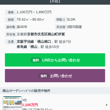
【外観】
1,100万円～1,890万円
価格
78.42㎡～80.60㎡
3LDK
面積
間取り
築45年
3階/5階建
築年数
所在階
京都府
京都市伏見区
桃山町伊賀
所在地
京阪宇治線
「
桃山南口
」駅 徒歩7分
交通
奈良線
「
桃山
」駅 徒歩15分
LINEからお問い合わせ
無料
お問い合わせ
無料
桃山ガーデンハイツの販売中物件
3階
1,100万円
3階 / 23.72坪(78.42㎡)