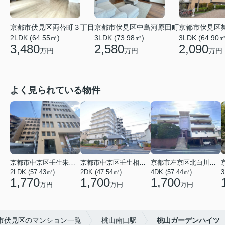
京都市伏見区両替町３丁目
京都市伏見区中島河原田町
京都市伏見区
2LDK (64.55㎡)
3LDK (73.98㎡)
3LDK (64.90㎡
3,480
2,580
2,090
万円
万円
万円
よく見られている物件
京都市中京区壬生朱雀町
京都市中京区壬生相合町
京都市左京区北白川久保田町
2LDK (57.43㎡)
2DK (47.54㎡)
4DK (57.44㎡)
3
1,770
1,700
1,700
万円
万円
万円
市伏見区のマンション一覧
桃山南口駅
桃山ガーデンハイツ