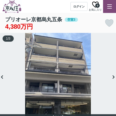
0
ログイン
お気に入り
プリオーレ京都烏丸五条
空室3
4,380万円
1
/
3