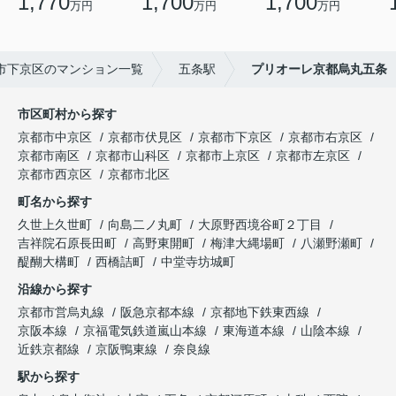
1,770
1,700
1,700
万円
万円
万円
市下京区のマンション一覧
五条駅
プリオーレ京都烏丸五条
市区町村から探す
京都市中京区
京都市伏見区
京都市下京区
京都市右京区
京都市南区
京都市山科区
京都市上京区
京都市左京区
京都市西京区
京都市北区
町名から探す
久世上久世町
向島二ノ丸町
大原野西境谷町２丁目
吉祥院石原長田町
高野東開町
梅津大縄場町
八瀬野瀬町
醍醐大構町
西橋詰町
中堂寺坊城町
沿線から探す
京都市営烏丸線
阪急京都本線
京都地下鉄東西線
京阪本線
京福電気鉄道嵐山本線
東海道本線
山陰本線
近鉄京都線
京阪鴨東線
奈良線
駅から探す