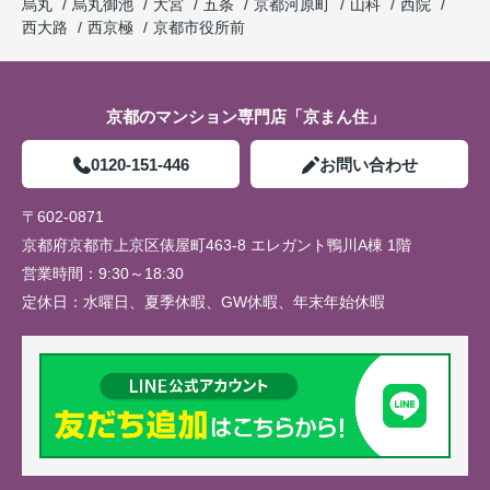
烏丸
烏丸御池
大宮
五条
京都河原町
山科
西院
西大路
西京極
京都市役所前
京都のマンション専門店「京まん住」
0120-151-446
お問い合わせ
〒602-0871
京都府京都市上京区俵屋町463-8 エレガント鴨川A棟 1階
営業時間：
9:30～18:30
定休日：
水曜日、夏季休暇、GW休暇、年末年始休暇