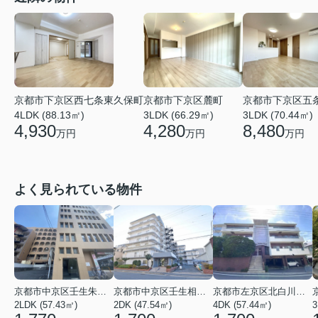
京都市下京区麓町
京都市下京区五
京都市下京区西七条東久保町
3LDK (66.29㎡)
3LDK (70.44㎡)
4LDK (88.13㎡)
4,280
8,480
4,930
万円
万円
万円
よく見られている物件
京都市中京区壬生朱雀町
京都市中京区壬生相合町
京都市左京区北白川久保田町
2LDK (57.43㎡)
2DK (47.54㎡)
4DK (57.44㎡)
3