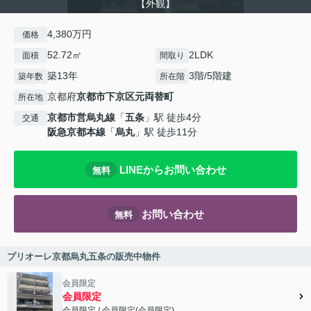
【外観】
4,380万円
価格
52.72㎡
2LDK
面積
間取り
築13年
3階/5階建
築年数
所在階
京都府
京都市下京区
元両替町
所在地
京都市営烏丸線
「
五条
」駅 徒歩4分
交通
阪急京都本線
「
烏丸
」駅 徒歩11分
LINEからお問い合わせ
無料
お問い合わせ
無料
プリオーレ京都烏丸五条の販売中物件
会員限定
会員限定
会員限定
/
会員限定
(
会員限定
)