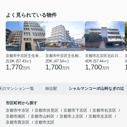
よく見られている物件
京都市中京区壬生朱雀町
京都市中京区壬生相合町
京都市左京区北白川久保田町
2LDK (57.43㎡)
2DK (47.54㎡)
4DK (57.44㎡)
3
1,770
1,700
1,700
万円
万円
万円
区のマンション一覧
椥辻駅
シャルマンコーポ山科なぎの辻
市区町村から探す
京都市中京区
京都市伏見区
京都市下京区
京都市右京区
京都市南区
京都市山科区
京都市上京区
京都市左京区
京都市西京区
京都市北区