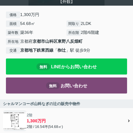
【外観】
1,300万円
価格
54.68㎡
2LDK
面積
間取り
築36年
2階/6階建
築年数
所在階
京都府
京都市山科区
東野八反畑町
所在地
京都地下鉄東西線
「
椥辻
」駅 徒歩9分
交通
LINEからお問い合わせ
無料
お問い合わせ
無料
シャルマンコーポ山科なぎの辻の販売中物件
2階
1,300万円
2階 / 16.54坪(54.68㎡)