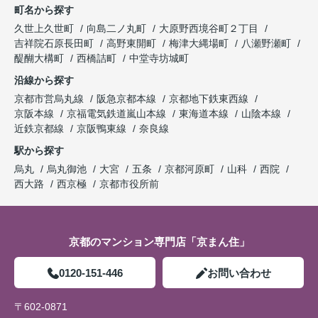
町名から探す
久世上久世町
向島二ノ丸町
大原野西境谷町２丁目
吉祥院石原長田町
高野東開町
梅津大縄場町
八瀬野瀬町
醍醐大構町
西橋詰町
中堂寺坊城町
沿線から探す
京都市営烏丸線
阪急京都本線
京都地下鉄東西線
京阪本線
京福電気鉄道嵐山本線
東海道本線
山陰本線
近鉄京都線
京阪鴨東線
奈良線
駅から探す
烏丸
烏丸御池
大宮
五条
京都河原町
山科
西院
西大路
西京極
京都市役所前
京都のマンション専門店「京まん住」
0120-151-446
お問い合わせ
〒602-0871