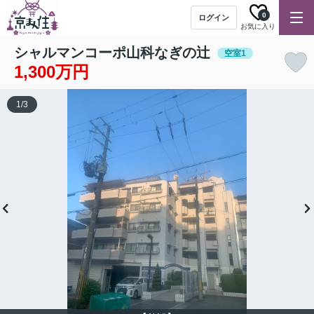
0
ログイン
お気に入り
シャルマンコーポ山科なぎの辻
空室1
1,300万円
1
/
3