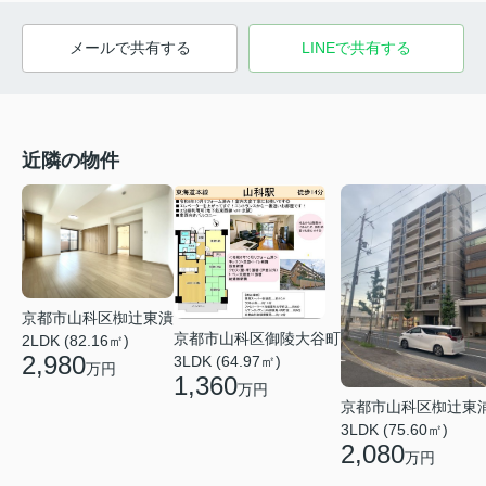
メールで共有する
LINEで共有する
近隣の物件
京都市山科区椥辻東潰
京都市山科区御陵大谷町
2LDK (82.16㎡)
2,980
3LDK (64.97㎡)
万円
1,360
万円
京都市山科区椥辻東
3LDK (75.60㎡)
2,080
万円