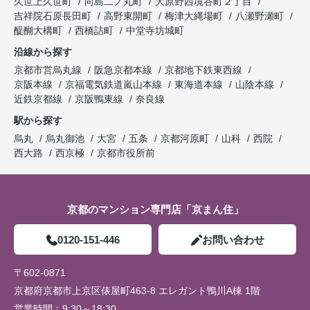
久世上久世町
向島二ノ丸町
大原野西境谷町２丁目
吉祥院石原長田町
高野東開町
梅津大縄場町
八瀬野瀬町
醍醐大構町
西橋詰町
中堂寺坊城町
沿線から探す
京都市営烏丸線
阪急京都本線
京都地下鉄東西線
京阪本線
京福電気鉄道嵐山本線
東海道本線
山陰本線
近鉄京都線
京阪鴨東線
奈良線
駅から探す
烏丸
烏丸御池
大宮
五条
京都河原町
山科
西院
西大路
西京極
京都市役所前
京都のマンション専門店「京まん住」
0120-151-446
お問い合わせ
〒602-0871
京都府京都市上京区俵屋町463-8 エレガント鴨川A棟 1階
営業時間：
9:30～18:30