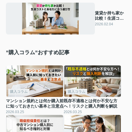
賃貸か持ち家か
比較！生涯コス
トとあなたに合
2026.02.04
う選び方
”購入コラム”おすすめ記事
購入コラム
購入コラム
マンション規約とは何か購入前
既存不適格とは何か不安な方
に知っておきたい基本と注意点
へ！リスクと購入判断を解説
2026.03.25
2026.03.25