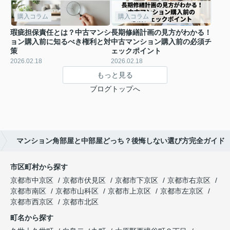
購入コラム
購入コラム
瑕疵担保責任とは？中古マンシ
長期修繕計画の見方がわかる！
ョン購入前に知るべき権利と対
中古マンション購入前の必須チ
策
ェックポイント
2026.02.18
2026.02.18
もっと見る
ブログトップへ
マンション角部屋と中部屋どっち？後悔しない選び方完全ガイド
市区町村から探す
京都市中京区
京都市伏見区
京都市下京区
京都市右京区
京都市南区
京都市山科区
京都市上京区
京都市左京区
京都市西京区
京都市北区
町名から探す