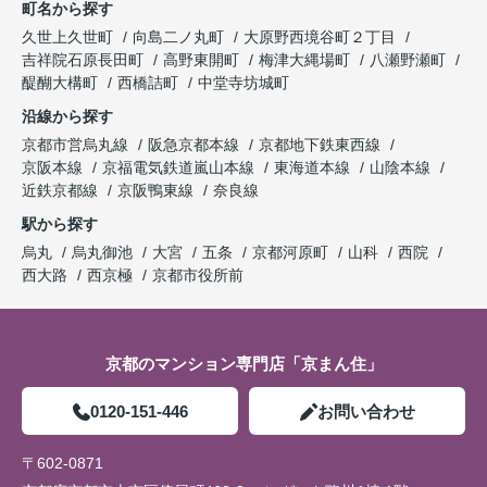
町名から探す
久世上久世町
向島二ノ丸町
大原野西境谷町２丁目
吉祥院石原長田町
高野東開町
梅津大縄場町
八瀬野瀬町
醍醐大構町
西橋詰町
中堂寺坊城町
沿線から探す
京都市営烏丸線
阪急京都本線
京都地下鉄東西線
京阪本線
京福電気鉄道嵐山本線
東海道本線
山陰本線
近鉄京都線
京阪鴨東線
奈良線
駅から探す
烏丸
烏丸御池
大宮
五条
京都河原町
山科
西院
西大路
西京極
京都市役所前
京都のマンション専門店「京まん住」
0120-151-446
お問い合わせ
〒602-0871