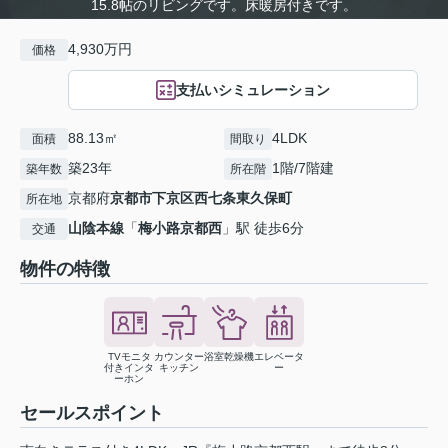
15.8帖のリビングです。床暖房付きです。
4,930万円
価格
支払いシミュレーション
88.13㎡
4LDK
面積
間取り
築23年
1階/7階建
築年数
所在階
京都府
京都市下京区
西七条東久保町
所在地
山陰本線
「
梅小路京都西
」駅 徒歩6分
交通
物件の特徴
TVモニタ
カウンター
浴室乾燥機
エレベータ
付きインタ
キッチン
ー
ーホン
セールスポイント