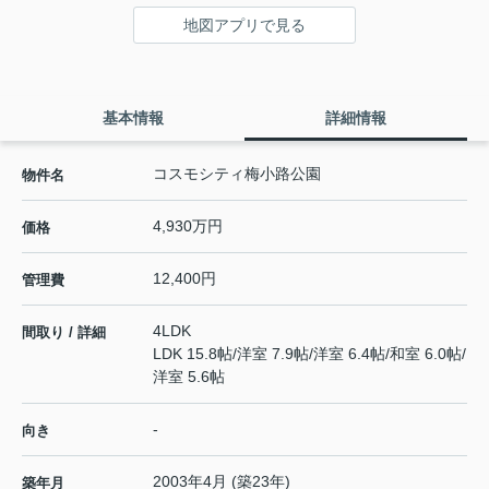
地図アプリで見る
基本情報
詳細情報
コスモシティ梅小路公園
物件名
4,930万円
価格
12,400円
管理費
4LDK
間取り / 詳細
LDK 15.8帖
/
洋室 7.9帖
/
洋室 6.4帖
/
和室 6.0帖
/
洋室 5.6帖
-
向き
2003年4月 (築23年)
築年月