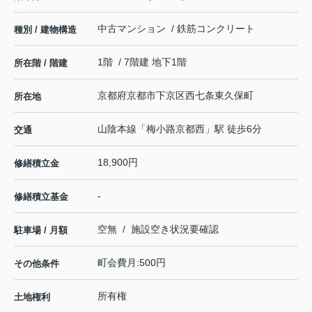
中古マンション / 鉄筋コンクリート
種別 / 建物構造
1階 / 7階建 地下1階
所在階 / 階建
京都府
京都市下京区
西七条東久保町
所在地
山陰本線
「
梅小路京都西
」駅 徒歩6分
交通
18,900円
修繕積立金
-
修繕積立基金
空無 / 施設空き状況要確認
駐車場 / 月額
町会費月:500円
その他条件
所有権
土地権利