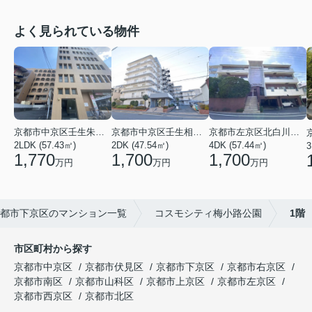
よく見られている物件
京都市中京区壬生朱雀町
京都市左京区北白川久保田町
京都市中京区壬生相合町
2LDK (57.43㎡)
4DK (57.44㎡)
2DK (47.54㎡)
3
1,770
1,700
1,700
万円
万円
万円
都市下京区のマンション一覧
コスモシティ梅小路公園
1階
市区町村から探す
京都市中京区
京都市伏見区
京都市下京区
京都市右京区
京都市南区
京都市山科区
京都市上京区
京都市左京区
京都市西京区
京都市北区