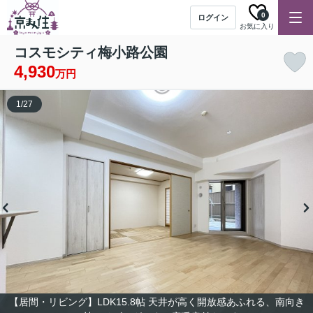
0
ログイン
お気に入り
コスモシティ梅小路公園
4,930
万円
1
/
27
【居間・リビング】LDK15.8帖 天井が高く開放感あふれる、南向き