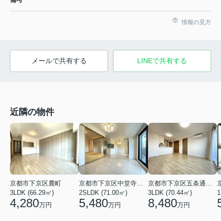
情報の見方
メールで共有する
LINEで共有する
近隣の物件
京都市下京区麓町
京都市下京区五条通東洞院東入万寿寺町
京都市下京区中堂寺櫛笥町
3LDK (66.29㎡)
1
3LDK (70.44㎡)
2SLDK (71.00㎡)
4,280
8,480
5,480
万円
万円
万円