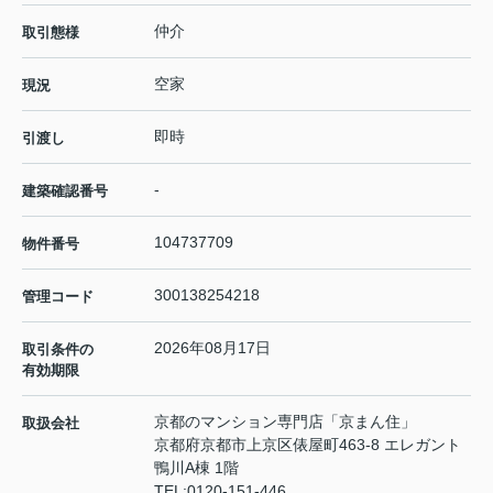
仲介
取引態様
空家
現況
即時
引渡し
-
建築確認番号
104737709
物件番号
300138254218
管理コード
2026年08月17日
取引条件の
有効期限
京都のマンション専門店「京まん住」
取扱会社
京都府京都市上京区俵屋町463-8 エレガント
鴨川A棟 1階
TEL:
0120-151-446