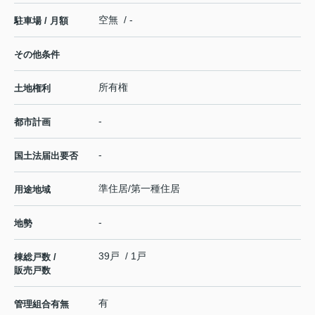
空無 / -
駐車場 / 月額
その他条件
所有権
土地権利
-
都市計画
-
国土法届出要否
準住居/第一種住居
用途地域
-
地勢
39戸 / 1戸
棟総戸数 /
販売戸数
有
管理組合有無