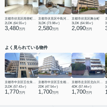
京都市伏見区両替町３丁目
京都市伏見区中島河原田町
京都市伏見区舞台町
3
2LDK (64.55㎡)
3LDK (73.98㎡)
3LDK (64.90㎡)
3,480
2,580
2,090
万円
万円
万円
よく見られている物件
京都市中京区壬生朱雀町
京都市左京区北白川久保田町
京都市中京区壬生相合町
2LDK (57.43㎡)
4DK (57.44㎡)
2DK (47.54㎡)
3
1,770
1,700
1,700
万円
万円
万円