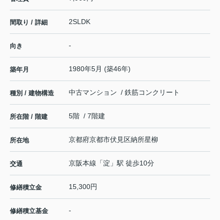
2SLDK
間取り / 詳細
-
向き
1980年5月 (築46年)
築年月
中古マンション / 鉄筋コンクリート
種別 / 建物構造
5階 / 7階建
所在階 / 階建
京都府
京都市伏見区
納所星柳
所在地
京阪本線
「
淀
」駅 徒歩10分
交通
15,300円
修繕積立金
-
修繕積立基金