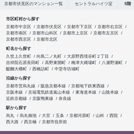
京都市伏見区のマンション一覧
セントラルハイツ淀
5階
市区町村から探す
京都市中京区
京都市伏見区
京都市下京区
京都市右京区
京都市南区
京都市山科区
京都市上京区
京都市左京区
京都市西京区
京都市北区
町名から探す
久世上久世町
向島二ノ丸町
大原野西境谷町２丁目
吉祥院石原長田町
高野東開町
梅津大縄場町
八瀬野瀬町
醍醐大構町
西橋詰町
中堂寺坊城町
沿線から探す
京都市営烏丸線
阪急京都本線
京都地下鉄東西線
京阪本線
京福電気鉄道嵐山本線
東海道本線
山陰本線
近鉄京都線
京阪鴨東線
奈良線
駅から探す
烏丸
烏丸御池
大宮
五条
京都河原町
山科
西院
西大路
西京極
京都市役所前