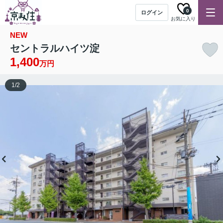
0
ログイン
お気に入り
NEW
セントラルハイツ淀
1,400
万円
1
/
2