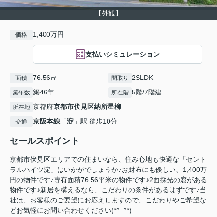
【外観】
1,400万円
価格
支払いシミュレーション
76.56㎡
2SLDK
面積
間取り
築46年
5階/7階建
築年数
所在階
京都府
京都市伏見区
納所星柳
所在地
京阪本線
「
淀
」駅 徒歩10分
交通
セールスポイント
京都市伏見区エリアでの住まいなら、住み心地も快適な「セント
ラルハイツ淀」はいかがでしょうか♪お財布にも優しい、1,400万
円の物件です♪専有面積76.56平米の物件です♪2面採光の窓がある
物件です♪新居を構えるなら、こだわりの条件があるはずです♪当
社は、お客様のご要望にお応えしますので、こだわりやご希望な
どお気軽にお問い合わせください(*^_^*)