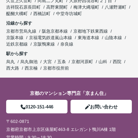
久世上久世町
向島二ノ丸町
大原野西境谷町２丁目
吉祥院石原長田町
高野東開町
梅津大縄場町
八瀬野瀬町
醍醐大構町
西橋詰町
中堂寺坊城町
沿線から探す
京都市営烏丸線
阪急京都本線
京都地下鉄東西線
京阪本線
京福電気鉄道嵐山本線
東海道本線
山陰本線
近鉄京都線
京阪鴨東線
奈良線
駅から探す
烏丸
烏丸御池
大宮
五条
京都河原町
山科
西院
西大路
西京極
京都市役所前
京都のマンション専門店「京まん住」
0120-151-446
お問い合わせ
〒602-0871
京都府京都市上京区俵屋町463-8 エレガント鴨川A棟 1階
営業時間：
9:30～18:30