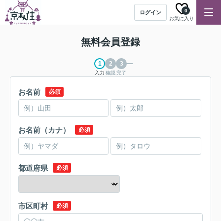
0
ログイン
お気に入り
無料会員登録
入力
確認
完了
お名前
必須
お名前（カナ）
必須
都道府県
必須
市区町村
必須