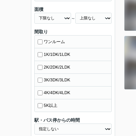
面積
～
間取り
ワンルーム
1K/1DK/1LDK
2K/2DK/2LDK
3K/3DK/3LDK
4K/4DK/4LDK
5K以上
駅・バス停からの時間