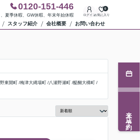
0120-151-446
0
水曜日、夏季休暇、GW休暇、年末年始休暇
ログイン
お気に入り
スタッフ紹介
会社概要
お問い合わせ
野東開町
/
梅津大縄場町
/
八瀬野瀬町
/
醍醐大構町
/
来店予約