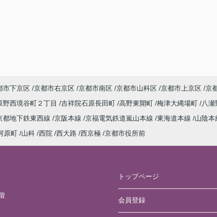
都市下京区
京都市右京区
京都市南区
京都市山科区
京都市上京区
京
原野西境谷町２丁目
吉祥院石原長田町
高野東開町
梅津大縄場町
八瀬
京都地下鉄東西線
京阪本線
京福電気鉄道嵐山本線
東海道本線
山陰本
河原町
山科
西院
西大路
西京極
京都市役所前
トップページ
階
会員登録