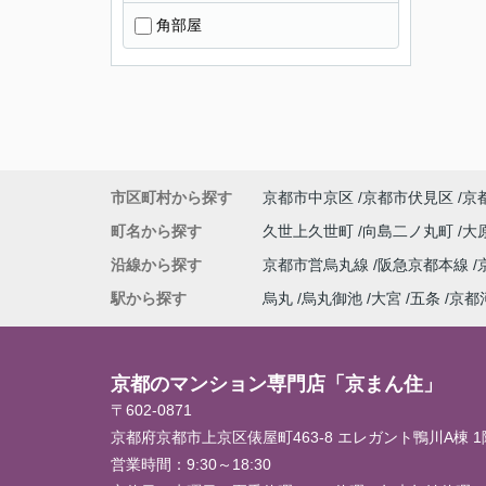
角部屋
市区町村から探す
京都市中京区
京都市伏見区
京
町名から探す
久世上久世町
向島二ノ丸町
大
沿線から探す
京都市営烏丸線
阪急京都本線
駅から探す
烏丸
烏丸御池
大宮
五条
京都
京都のマンション専門店「京まん住」
〒602-0871
京都府京都市上京区俵屋町463-8 エレガント鴨川A棟 1
営業時間：
9:30～18:30