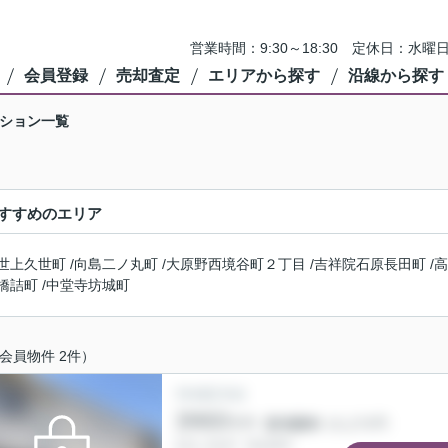
営業時間：9:30～18:30 定休日：
会員登録
売却査定
エリアから探す
沿線から探す
ション一覧
すすめのエリア
世上久世町
/
向島二ノ丸町
/
大原野西境谷町２丁目
/
吉祥院石原長田町
/
高
橋詰町
/
中堂寺坊城町
会員物件 2件）