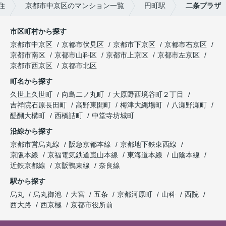
住
京都市中京区のマンション一覧
円町駅
二条プラザ
市区町村から探す
京都市中京区
京都市伏見区
京都市下京区
京都市右京区
京都市南区
京都市山科区
京都市上京区
京都市左京区
京都市西京区
京都市北区
町名から探す
久世上久世町
向島二ノ丸町
大原野西境谷町２丁目
吉祥院石原長田町
高野東開町
梅津大縄場町
八瀬野瀬町
醍醐大構町
西橋詰町
中堂寺坊城町
沿線から探す
京都市営烏丸線
阪急京都本線
京都地下鉄東西線
京阪本線
京福電気鉄道嵐山本線
東海道本線
山陰本線
近鉄京都線
京阪鴨東線
奈良線
駅から探す
烏丸
烏丸御池
大宮
五条
京都河原町
山科
西院
西大路
西京極
京都市役所前