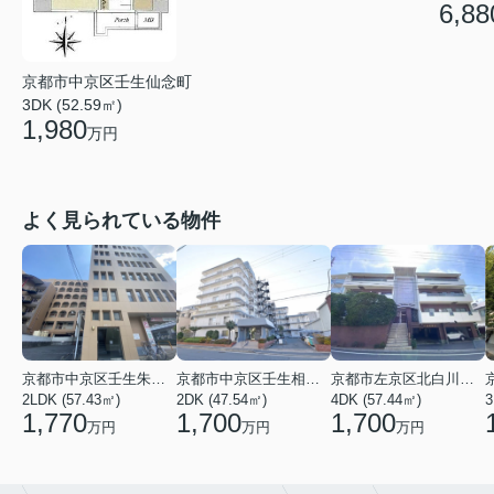
6,88
京都市中京区壬生仙念町
3DK (52.59㎡)
1,980
万円
よく見られている物件
京都市中京区壬生朱雀町
京都市中京区壬生相合町
京都市左京区北白川久保田町
2LDK (57.43㎡)
2DK (47.54㎡)
4DK (57.44㎡)
3
1,770
1,700
1,700
万円
万円
万円