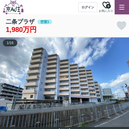
0
ログイン
お気に入り
二条プラザ
空室1
1,980万円
1
/
16