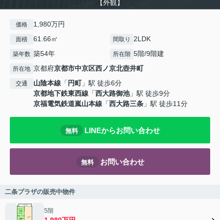
【外観】
1,980万円
価格
61.66㎡
2LDK
面積
間取り
築54年
5階/9階建
築年数
所在階
京都府
京都市中京区
西ノ京北壺井町
所在地
山陰本線
「
円町
」駅 徒歩6分
交通
京都地下鉄東西線
「
西大路御池
」駅 徒歩9分
京福電気鉄道嵐山本線
「
西大路三条
」駅 徒歩11分
LINEからお問い合わせ
無料
お問い合わせ
無料
二条プラザの販売中物件
5階
1,980万円