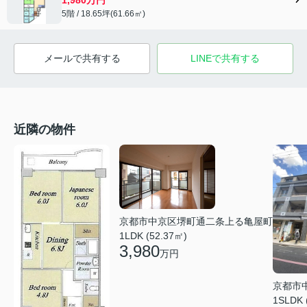
5階 / 18.65坪(61.66㎡)
メールで共有する
LINEで共有する
近隣の物件
京都市中京区堺町通二条上る亀屋町
1LDK (52.37㎡)
3,980
万円
京都市
1SLDK 