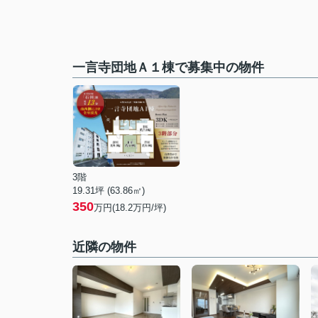
一言寺団地Ａ１棟で募集中の物件
3階
19.31坪 (63.86㎡)
350
万円(18.2万円/坪)
近隣の物件