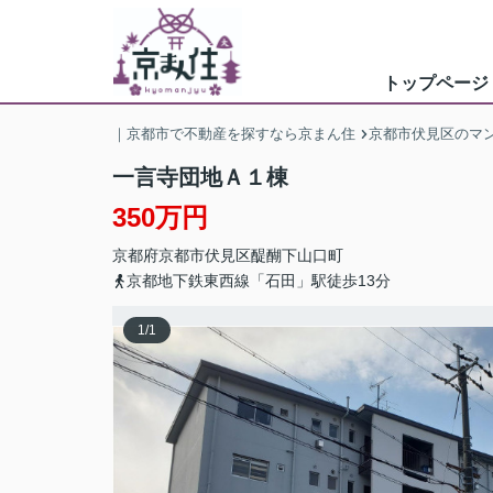
トップページ
｜京都市で不動産を探すなら京まん住
京都市伏見区のマ
一言寺団地Ａ１棟
350万円
京都府
京都市伏見区
醍醐下山口町
京都地下鉄東西線「石田」駅徒歩13分
1
/
1