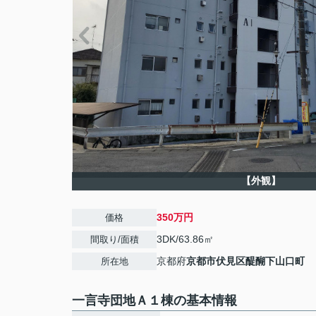
【外観】
350万円
価格
3DK/63.86㎡
間取り/面積
京都府
京都市伏見区
醍醐下山口町
所在地
一言寺団地Ａ１棟の基本情報