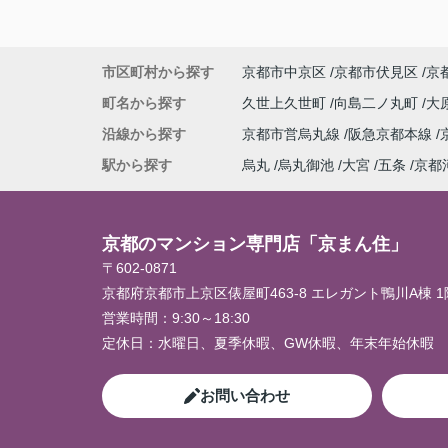
市区町村から探す
京都市中京区
京都市伏見区
京
町名から探す
久世上久世町
向島二ノ丸町
大
沿線から探す
京都市営烏丸線
阪急京都本線
駅から探す
烏丸
烏丸御池
大宮
五条
京都
京都のマンション専門店「京まん住」
〒602-0871
京都府京都市上京区俵屋町463-8 エレガント鴨川A棟 1
営業時間：
9:30～18:30
定休日：
水曜日、夏季休暇、GW休暇、年末年始休暇
お問い合わせ