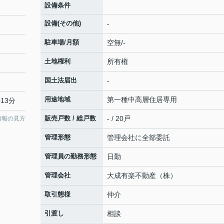
設備条件
設備(その他)
-
駐車場/月額
空無/-
土地権利
所有権
国土法届出
-
用途地域
第一種中高層住居専用
13分
販売戸数 / 総戸数
- / 20戸
情報の見方
管理形態
管理会社に全部委託
管理員の勤務形態
日勤
管理会社
大成有楽不動産（株）
取引態様
仲介
引渡し
相談