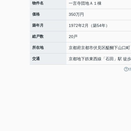
物件名
一言寺団地Ａ１棟
価格
350万円
築年月
1972年2月（築54年）
総戸数
20戸
所在地
京都府
京都市伏見区
醍醐下山口町
交通
京都地下鉄東西線
「
石田
」駅 徒歩