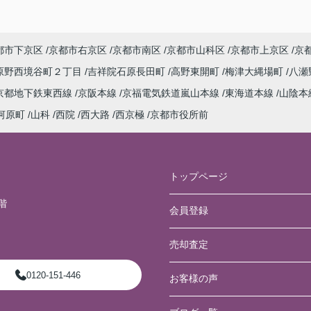
都市下京区
京都市右京区
京都市南区
京都市山科区
京都市上京区
京
原野西境谷町２丁目
吉祥院石原長田町
高野東開町
梅津大縄場町
八瀬
京都地下鉄東西線
京阪本線
京福電気鉄道嵐山本線
東海道本線
山陰本
河原町
山科
西院
西大路
西京極
京都市役所前
トップページ
階
会員登録
売却査定
0120-151-446
お客様の声