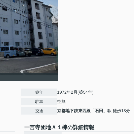
1972年2月(築54年)
築年
空無
駐車
京都地下鉄東西線
「
石田
」駅 徒歩13分
交通
一言寺団地Ａ１棟の詳細情報