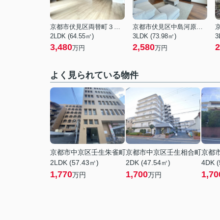
京都市伏見区両替町３丁目
京都市伏見区中島河原田町
2LDK (64.55㎡)
3LDK (73.98㎡)
3
3,480
2,580
2
万円
万円
よく見られている物件
京都市中京区壬生朱雀町
京都市中京区壬生相合町
京都
2LDK (57.43㎡)
2DK (47.54㎡)
4DK (
1,770
1,700
1,70
万円
万円