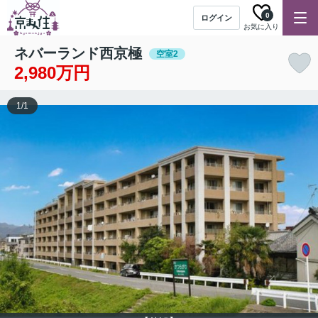
0
ログイン
お気に入り
ネバーランド西京極
空室2
2,980万円
1
/
1