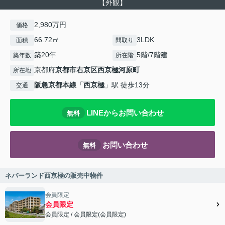
【外観】
2,980万円
価格
66.72㎡
3LDK
面積
間取り
築20年
5階/7階建
築年数
所在階
京都府
京都市右京区
西京極河原町
所在地
阪急京都本線
「
西京極
」駅 徒歩13分
交通
LINEからお問い合わせ
無料
お問い合わせ
無料
ネバーランド西京極の販売中物件
会員限定
会員限定
会員限定
/
会員限定
(
会員限定
)