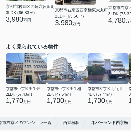
京都市右京区西院六反田町
京都市右京
京都市右京区西京極東大丸町
3LDK (66.83㎡)
3LDK (75.3
2LDK (63.56㎡)
3,980
4,780
万円
3,980
万
万円
よく見られている物件
京都市中京区壬生朱雀町
京都市中京区壬生相合町
京都市左京区北白川久保田町
2LDK (57.43㎡)
2DK (47.54㎡)
4DK (57.44㎡)
3
1,770
1,700
1,700
万円
万円
万円
都市右京区のマンション一覧
西京極駅
ネバーランド西京極