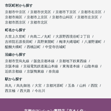
市区町村から探す
京都市中京区
京都市伏見区
京都市下京区
京都市右京区
京都市南区
京都市上京区
京都市山科区
京都市左京区
京都市西京区
京都市北区
町名から探す
久世上久世町
向島二ノ丸町
大原野西境谷町２丁目
吉祥院石原長田町
高野東開町
梅津大縄場町
八瀬野瀬町
醍醐大構町
西橋詰町
中堂寺坊城町
沿線から探す
京都市営烏丸線
阪急京都本線
京都地下鉄東西線
京阪本線
京福電気鉄道嵐山本線
東海道本線
山陰本線
近鉄京都線
京阪鴨東線
奈良線
駅から探す
烏丸
烏丸御池
大宮
京都河原町
五条
山科
西院
西京極
西大路
今出川
京都のマンション専門店「京まん住」