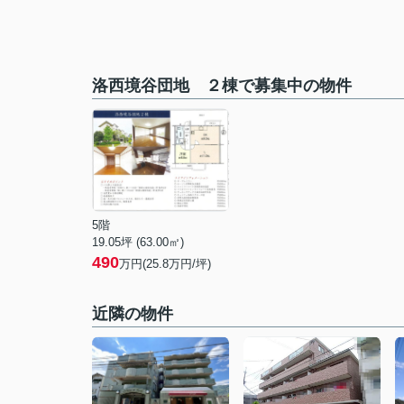
洛西境谷団地 ２棟で募集中の物件
5階
19.05坪 (63.00㎡)
490
万円(25.8万円/坪)
近隣の物件