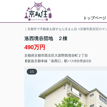
トップページ
｜京都市で不動産を探すなら京まん住
京都市西京区のマ
洛西境谷団地 ２棟
490万円
京都府
京都市西京区
大原野西境谷町２丁目
阪急京都本線「洛西口」駅バス8分停歩2分
1
/
1