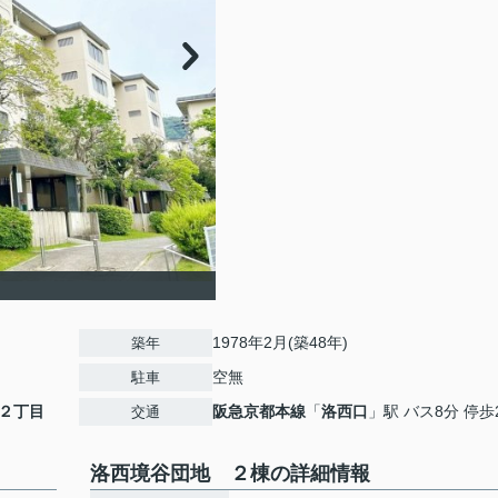
1978年2月(築48年)
築年
空無
駐車
２丁目
阪急京都本線
「
洛西口
」駅 バス8分 停歩
交通
洛西境谷団地 ２棟の詳細情報