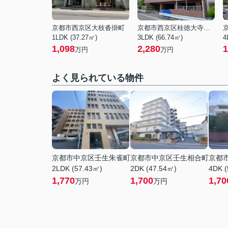
京都市西京区大枝沓掛町
京都市西京区桂徳大寺北町
1LDK (37.27㎡)
3LDK (66.74㎡)
4
1,098
2,280
1
万円
万円
よく見られている物件
京都市中京区壬生朱雀町
京都市中京区壬生相合町
京都
2LDK (57.43㎡)
2DK (47.54㎡)
4DK (
1,770
1,700
1,70
万円
万円