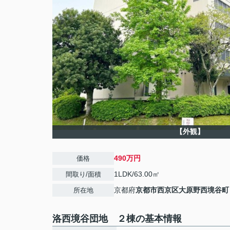
【外観】
490万円
価格
1LDK/63.00㎡
間取り/面積
京都府
京都市西京区
大原野西境谷町
所在地
洛西境谷団地 ２棟の基本情報