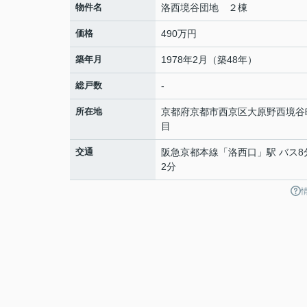
物件名
洛西境谷団地 ２棟
価格
490万円
築年月
1978年2月（築48年）
総戸数
-
所在地
京都府
京都市西京区
大原野西境谷
目
交通
阪急京都本線
「
洛西口
」駅 バス8
2分