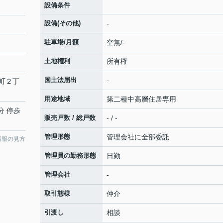
設備条件
設備(その他)
-
駐車場/月額
空無/-
土地権利
所有権
国土法届出
-
町２丁
用途地域
第二種中高層住居専用
分 停歩
販売戸数 / 総戸数
- / -
管理形態
管理会社に全部委託
情報の見方
管理員の勤務形態
日勤
管理会社
-
取引態様
仲介
引渡し
相談