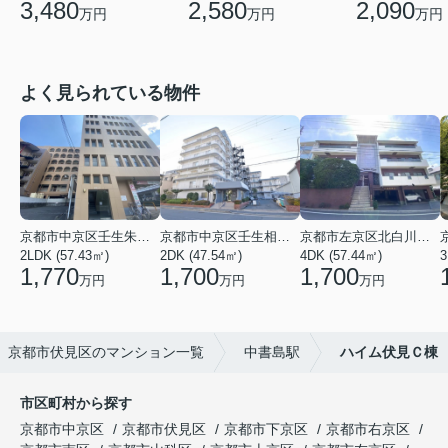
3,480
2,580
2,090
万円
万円
万円
よく見られている物件
京都市中京区壬生朱雀町
京都市中京区壬生相合町
京都市左京区北白川久保田町
2LDK (57.43㎡)
2DK (47.54㎡)
4DK (57.44㎡)
3
1,770
1,700
1,700
万円
万円
万円
京都市伏見区のマンション一覧
中書島駅
ハイム伏見Ｃ棟
市区町村から探す
京都市中京区
京都市伏見区
京都市下京区
京都市右京区