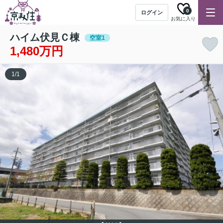
0
ログイン
お気に入り
ハイム伏見Ｃ棟
空室1
1,480万円
1
/
1