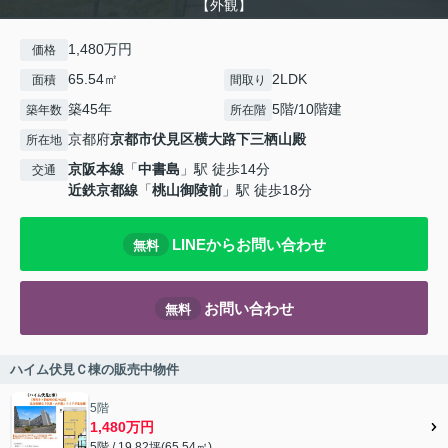
【外観】
1,480万円
価格
65.54㎡
2LDK
面積
間取り
築45年
5階/10階建
築年数
所在階
京都府
京都市伏見区
横大路下三栖山殿
所在地
京阪本線
「
中書島
」駅 徒歩14分
交通
近鉄京都線
「
桃山御陵前
」駅 徒歩18分
LINEからお問い合わせ
無料
お問い合わせ
無料
ハイム伏見Ｃ棟の販売中物件
5階
1,480万円
5階 / 19.82坪(65.54㎡)