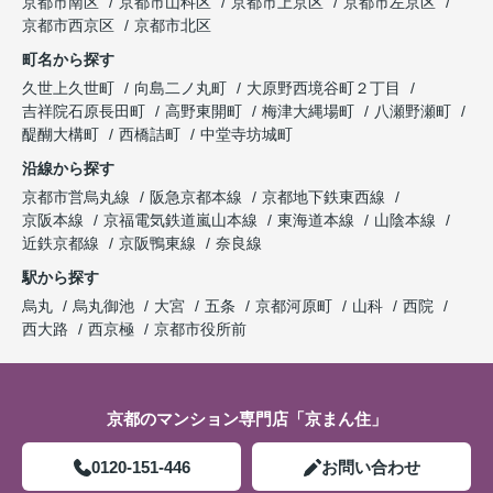
京都市南区
京都市山科区
京都市上京区
京都市左京区
京都市西京区
京都市北区
町名から探す
久世上久世町
向島二ノ丸町
大原野西境谷町２丁目
吉祥院石原長田町
高野東開町
梅津大縄場町
八瀬野瀬町
醍醐大構町
西橋詰町
中堂寺坊城町
沿線から探す
京都市営烏丸線
阪急京都本線
京都地下鉄東西線
京阪本線
京福電気鉄道嵐山本線
東海道本線
山陰本線
近鉄京都線
京阪鴨東線
奈良線
駅から探す
烏丸
烏丸御池
大宮
五条
京都河原町
山科
西院
西大路
西京極
京都市役所前
京都のマンション専門店「京まん住」
0120-151-446
お問い合わせ