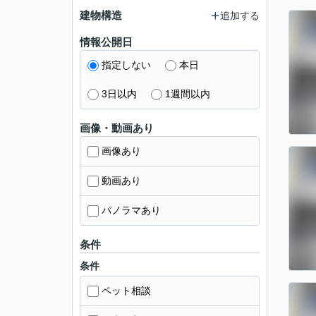
建物構造
追加する
情報公開日
指定しない
本日
3日以内
1週間以内
画像・動画あり
画像あり
動画あり
パノラマあり
条件
条件
ペット相談