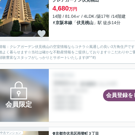
クレアガーデン伏見桃山
4,680
万円
14階 / 81.04㎡ / 4LDK /築17年 /14階建
京阪本線
「
伏見桃山
」駅 徒歩14分
情報：クレアガーデン伏見桃山の空室情報ならコチラ☆風通しの良い3方角住戸です
地よく暮らせます☆当社は確かな不動産情報をご提供しております☆こだわりやご
経験豊富なスタッフがしっかりとサポートいたします(#^^#)
会員登録を
会員限定
中古マンション
京都市伏見区
両替町３丁目