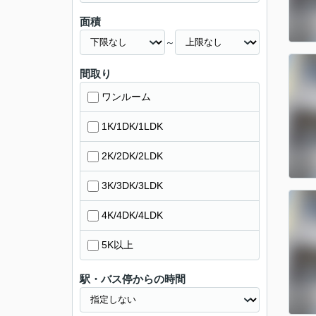
面積
～
間取り
ワンルーム
1K/1DK/1LDK
2K/2DK/2LDK
3K/3DK/3LDK
4K/4DK/4LDK
5K以上
駅・バス停からの時間