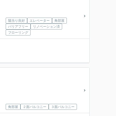
陽当り良好
エレベーター
角部屋
バリアフリー
リノベーション済
フローリング
角部屋
２面バルコニー
３面バルコニー