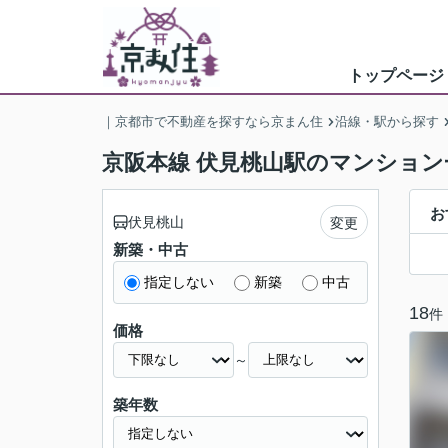
トップページ
｜京都市で不動産を探すなら京まん住
沿線・駅から探す
京阪本線 伏見桃山駅のマンション
お
伏見桃山
変更
新築・中古
指定しない
新築
中古
18
件
価格
～
築年数