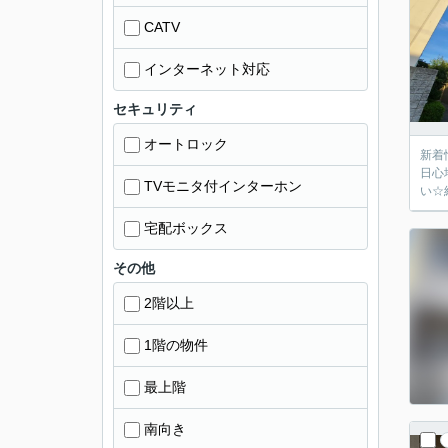
CATV
インターネット対応
セキュリティ
オートロック
新着
日心
TVモニタ付インターホン
い☆
宅配ボックス
その他
2階以上
1階の物件
最上階
南向き