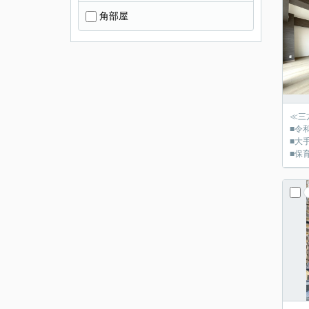
角部屋
≪三
■令
■大
■保