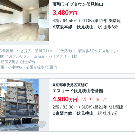
藤和ライブタウン伏見桃山
3,480
万円
6階 / 64.55㎡ / 2LDK /築41年 /8階建
京阪本線
「
伏見桃山
」駅 徒歩3分
方角部屋につき採光・通風良好≫ 『伏見桃山』駅徒歩3分の好立地です♪
和8年4月フルリフォーム済み・バリアフリー仕様
手筋商店街まで徒歩2分
育園・小中学校・公園が徒歩7分圏内
中古マンション
京都市伏見区
東組町
エスリード伏見桃山壱番館
4,980
12月19日 値下げ
万円
2階 / 82.38㎡ / 3LDK /築21年 /11階建
京阪本線
「
伏見桃山
」駅 徒歩7分