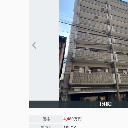
【外観】
4,480
万円
価格
1SLDK
間取り