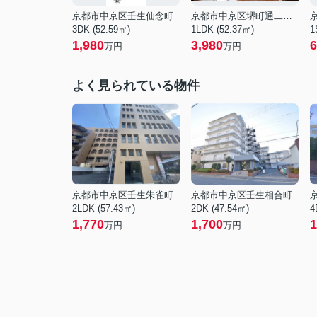
京都市中京区壬生仙念町
京都市中京区堺町通二条上る亀屋町
3DK (52.59㎡)
1LDK (52.37㎡)
1
1,980
3,980
6
万円
万円
よく見られている物件
京都市中京区壬生朱雀町
京都市中京区壬生相合町
2LDK (57.43㎡)
2DK (47.54㎡)
4
1,770
1,700
1
万円
万円