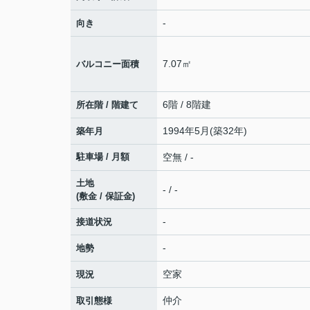
-
向き
7.07㎡
バルコニー面積
6階 / 8階建
所在階 / 階建て
1994年5月(築32年)
築年月
駐車場 / 月額
空無 / -
土地
- / -
(敷金 / 保証金)
-
接道状況
-
地勢
空家
現況
仲介
取引態様