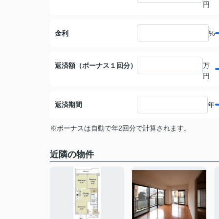
円
金利
%
返済額（ボーナス１回分）
万
円
返済期間
年
※ボーナスは自動で年2回分で計算されます。
近隣の物件