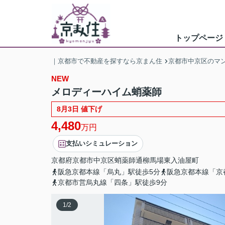
トップページ
｜京都市で不動産を探すなら京まん住
京都市中京区のマ
NEW
メロディーハイム蛸薬師
8月3日 値下げ
4,480
万円
支払いシミュレーション
京都府
京都市中京区
蛸薬師通柳馬場東入
油屋町
阪急京都本線「烏丸」駅徒歩5分
阪急京都本線「京
京都市営烏丸線「四条」駅徒歩9分
1
/
2