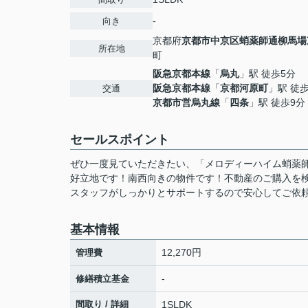
-
向き
京都府
京都市中京区
蛸薬師通柳馬場
所在地
町
阪急京都本線
「
烏丸
」駅 徒歩5分
阪急京都本線
「
京都河原町
」駅 徒
交通
京都市営烏丸線
「
四条
」駅 徒歩9分
セールスポイント
ぜひ一度見ていただきたい、「メロディーハイム蛸薬
好立地です！南西向きの物件です！不動産のご購入を
スタッフがしっかりとサポートするので安心してご依頼く
基本情報
12,270円
管理費
-
修繕積立基金
間取り / 詳細
1SLDK