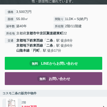
性・防音性に優れています。
3,500万円
価格
55.00㎡
1LDK＋S(納戸)
面積
間取り
築40年
2階/11階建
築年数
所在階
京都府
京都市中京区
聚楽廻東町
22
所在地
京都地下鉄東西線
「
二条
」駅 徒歩8分
交通
京都地下鉄東西線
「
二条
」駅 徒歩6分
山陰本線
「
円町
」駅 徒歩17分
LINEからお問い合わせ
無料
お問い合わせ
無料
コスモ二条の販売中物件
2階
3,500万円