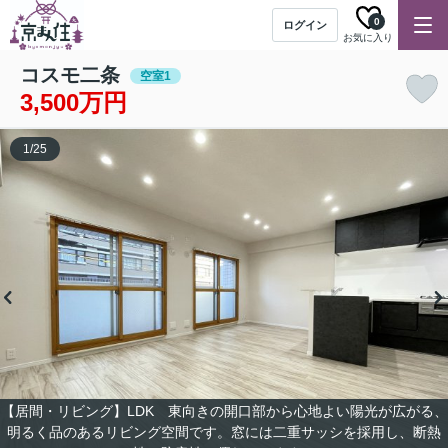
0
ログイン
お気に入り
コスモ二条
空室1
3,500万円
1
/
25
【居間・リビング】LDK 東向きの開口部から心地よい陽光が広がる、
明るく品のあるリビング空間です。窓には二重サッシを採用し、断熱