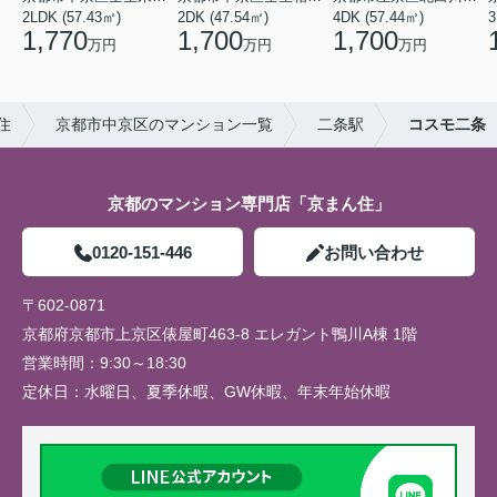
2LDK (57.43㎡)
2DK (47.54㎡)
4DK (57.44㎡)
3
1,770
1,700
1,700
万円
万円
万円
住
京都市中京区のマンション一覧
二条駅
コスモ二条
京都のマンション専門店「京まん住」
0120-151-446
お問い合わせ
〒602-0871
京都府京都市上京区俵屋町463-8 エレガント鴨川A棟 1階
営業時間：
9:30～18:30
定休日：
水曜日、夏季休暇、GW休暇、年末年始休暇