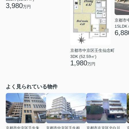
3,980
万円
京都市
1SLDK 
6,88
京都市中京区壬生仙念町
3DK (52.59㎡)
1,980
万円
よく見られている物件
京都市中京区壬生朱雀町
京都市中京区壬生相合町
京都市左京区北白川久保田町